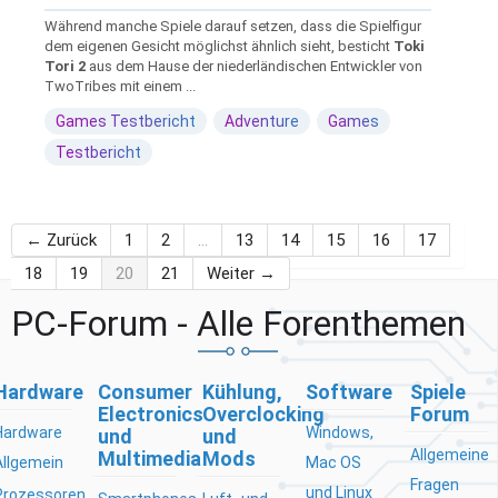
Während manche Spiele darauf setzen, dass die Spielfigur
dem eigenen Gesicht möglichst ähnlich sieht, besticht
Toki
Tori 2
aus dem Hause der niederländischen Entwickler von
TwoTribes mit einem ...
Games Testbericht
Adventure
Games
Testbericht
← Zurück
1
2
…
13
14
15
16
17
18
19
20
21
Weiter →
PC-Forum - Alle Forenthemen
Hardware
Consumer
Kühlung,
Software
Spiele
Electronics
Overclocking
Forum
Hardware
Windows,
und
und
Allgemeine
Multimedia
Mods
Allgemein
Mac OS
Fragen
und Linux
Prozessoren