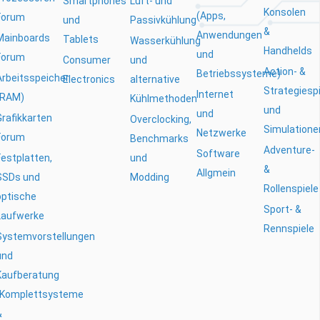
Smartphones
Luft- und
Konsolen
(Apps,
Forum
und
Passivkühlung
&
Anwendungen
Mainboards
Tablets
Wasserkühlung
Handhelds
und
Forum
Consumer
und
Action- &
Betriebssysteme)
Arbeitsspeicher
Electronics
alternative
Strategiesp
Internet
(RAM)
Kühlmethoden
und
und
Grafikkarten
Overclocking,
Simulatione
Netzwerke
Forum
Benchmarks
Adventure-
Software
Festplatten,
und
&
Allgmein
SSDs und
Modding
Rollenspiele
optische
Sport- &
Laufwerke
Rennspiele
Systemvorstellungen
und
Kaufberatung
(Komplettsysteme
&