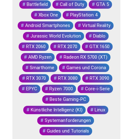
#
Battlefield
#
Call of Duty
#
GTA 5
#
Xbox One
#
PlayStation 4
#
Android Smartphones
#
Virtual Reality
#
Jurassic World Evolution
#
Diablo
#
RTX 2060
#
RTX 2070
#
GTX 1650
#
AMD Ryzen
#
Radeon RX 5700 (XT)
#
Smarthome
#
Games und Corona
#
RTX 3070
#
RTX 3080
#
RTX 3090
#
EPYC
#
Ryzen 7000
#
Core-i-Serie
#
Beste Gaming-PC
#
Künstliche Intelligenz (KI)
#
Linux
#
Systemanforderungen
#
Guides und Tutorials