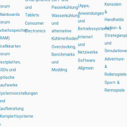
Konsolen
(Apps,
Forum
und
Passivkühlung
&
Anwendungen
Mainboards
Tablets
Wasserkühlung
Handhelds
und
Forum
Consumer
und
Action- &
Betriebssysteme)
Arbeitsspeicher
Electronics
alternative
Strategiesp
Internet
(RAM)
Kühlmethoden
und
und
Grafikkarten
Overclocking,
Simulatione
Netzwerke
Forum
Benchmarks
Adventure-
Software
Festplatten,
und
&
Allgmein
SSDs und
Modding
Rollenspiele
optische
Sport- &
Laufwerke
Rennspiele
Systemvorstellungen
und
Kaufberatung
(Komplettsysteme
&