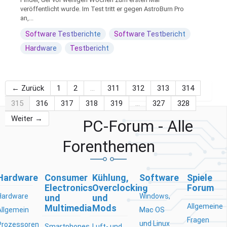
veröffentlicht wurde. Im Test tritt er gegen AstroBurn Pro
an,...
Software Testberichte
Software Testbericht
Hardware
Testbericht
← Zurück
1
2
…
311
312
313
314
315
316
317
318
319
…
327
328
Weiter →
PC-Forum - Alle
Forenthemen
Hardware
Consumer
Kühlung,
Software
Spiele
Electronics
Overclocking
Forum
Hardware
Windows,
und
und
Allgemeine
Multimedia
Mods
Allgemein
Mac OS
Fragen
und Linux
Prozessoren
Smartphones
Luft- und