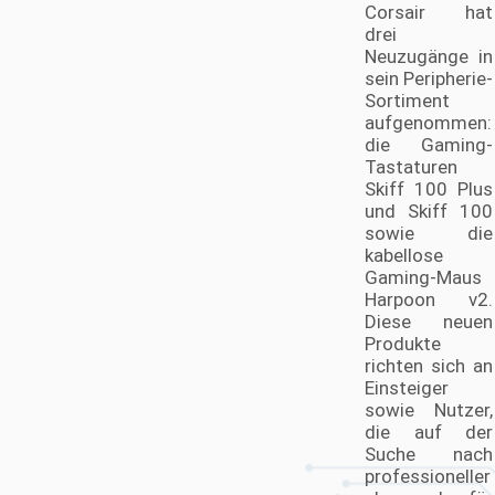
News mit Fokus auf PC bzw. PC-Hardware
Corsair hat
News, essenziell für jeden sind, der seine
drei
Kenntnisse und Verständnis der aktuellen
Neuzugänge in
PC-Technologien vertiefen möchte. Mit
sein Peripherie-
Zugang zu Computer Hardware News und
Sortiment
PC News Hardware bleiben Sie stets
aufgenommen:
informiert über die neuesten Trends und
die Gaming-
Entwicklungen. Und für die
deutschsprachige Gemeinschaft bieten
Tastaturen
Hardware-News deutsch einen wertvollen
Skiff 100 Plus
Service, um sicherzustellen, dass niemand
und Skiff 100
hinter den neuesten Hardware Technology
sowie die
News zurückbleibt.
kabellose
Gaming-Maus
Harpoon v2.
Diese neuen
Produkte
richten sich an
Einsteiger
sowie Nutzer,
die auf der
Suche nach
professioneller