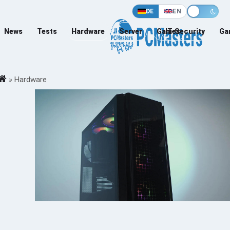
DE
EN
News
Tests
Hardware
Server
Games
IT-Security
Ga
»
Hardware