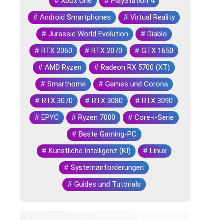
#
Xbox One
#
PlayStation 4
#
Android Smartphones
#
Virtual Reality
#
Jurassic World Evolution
#
Diablo
#
RTX 2060
#
RTX 2070
#
GTX 1650
#
AMD Ryzen
#
Radeon RX 5700 (XT)
#
Smarthome
#
Games und Corona
#
RTX 3070
#
RTX 3080
#
RTX 3090
#
EPYC
#
Ryzen 7000
#
Core-i-Serie
#
Beste Gaming-PC
#
Künstliche Intelligenz (KI)
#
Linux
#
Systemanforderungen
#
Guides und Tutorials