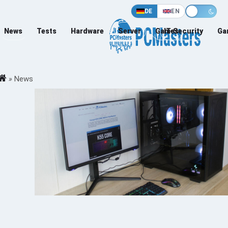
DE
EN
News
Tests
Hardware
Server
Games
IT-Security
Ga
»
News