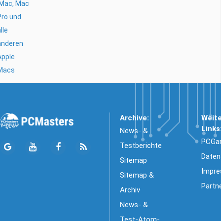
iMac, Mac
Pro und
lle
anderen
Apple
Macs
Archive:
Weit
Links
News- &
PCGa
Testberichte
Daten
Sitemap
Impr
Sitemap &
Partn
Archiv
News- &
Test-Atom-