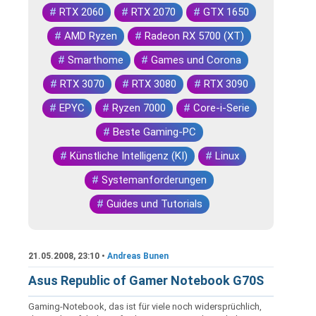
#
RTX 2060
#
RTX 2070
#
GTX 1650
#
AMD Ryzen
#
Radeon RX 5700 (XT)
#
Smarthome
#
Games und Corona
#
RTX 3070
#
RTX 3080
#
RTX 3090
#
EPYC
#
Ryzen 7000
#
Core-i-Serie
#
Beste Gaming-PC
#
Künstliche Intelligenz (KI)
#
Linux
#
Systemanforderungen
#
Guides und Tutorials
21.05.2008, 23:10 •
Andreas Bunen
Asus Republic of Gamer Notebook G70S
Gaming-Notebook, das ist für viele noch widersprüchlich,