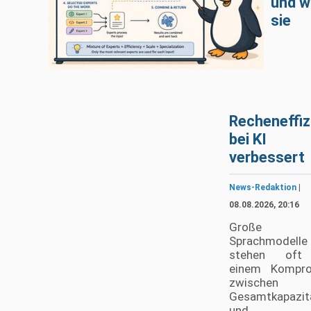
und w
sie
Recheneffiz
bei KI
verbessert
News-Redaktion
|
08.08.2026, 20:16
Große
Sprachmodelle
stehen oft
einem Kompro
zwischen i
Gesamtkapazit
und d