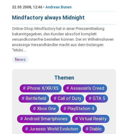
22.05.2008, 12:46 •
Andreas Bunen
Mindfactory always Midnight
Online-Shop Mindfactory hat in einer Pressemitteilung
bekanntgegeben, das Kunden absofort komplett
versandkostenfrei bestellen können. Der im Wilhelmshaven
ansässige Versandhändler macht aus dem bislangen
"Midni...
News
Themen
#
iPhone X/XR/XS
#
Assassin's Creed
#
Battlefield
#
Call of Duty
#
GTA 5
#
Xbox One
#
PlayStation 4
#
Android Smartphones
#
Virtual Reality
#
Jurassic World Evolution
#
Diablo