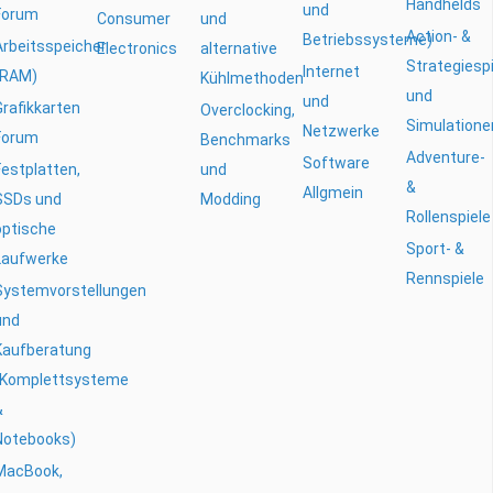
Handhelds
und
Forum
Consumer
und
Action- &
Betriebssysteme)
Arbeitsspeicher
Electronics
alternative
Strategiesp
Internet
(RAM)
Kühlmethoden
und
und
Grafikkarten
Overclocking,
Simulatione
Netzwerke
Forum
Benchmarks
Adventure-
Software
Festplatten,
und
&
Allgmein
SSDs und
Modding
Rollenspiele
optische
Sport- &
Laufwerke
Rennspiele
Systemvorstellungen
und
Kaufberatung
(Komplettsysteme
&
Notebooks)
MacBook,