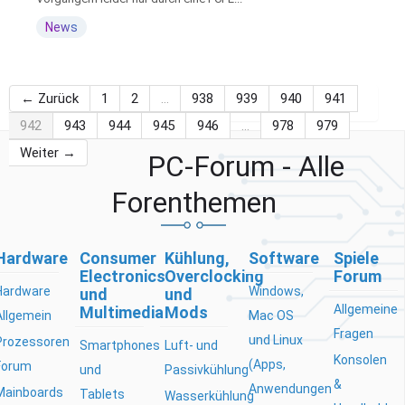
News
← Zurück
1
2
…
938
939
940
941
942
943
944
945
946
…
978
979
Weiter →
PC-Forum - Alle
Forenthemen
Hardware
Consumer
Kühlung,
Software
Spiele
Electronics
Overclocking
Forum
Hardware
Windows,
und
und
Allgemeine
Multimedia
Mods
Allgemein
Mac OS
Fragen
und Linux
Prozessoren
Smartphones
Luft- und
Konsolen
(Apps,
Forum
und
Passivkühlung
&
Anwendungen
Mainboards
Tablets
Wasserkühlung