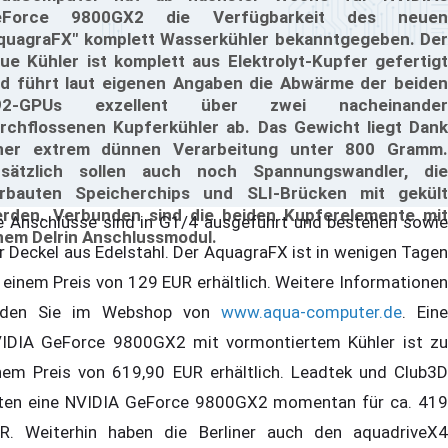
eForce 9800GX2 die Verfügbarkeit des neuen
quagraFX" komplett Wasserkühler bekanntgegeben. Der
ue Kühler ist komplett aus Elektrolyt-Kupfer gefertigt
d führt laut eigenen Angaben die Abwärme der beiden
92-GPUs exzellent über zwei nacheinander
rchflossenen Kupferkühler ab. Das Gewicht liegt Dank
ner extrem dünnen Verarbeitung unter 800 Gramm.
sätzlich sollen auch noch Spannungswandler, die
rbauten Speicherchips und SLI-Brücken mit gekült
rden. Verbunden sind die beiden Kupferelemente mit
e Anschlüsse sind in G1/4 ausgeführt und bestehen sowie
nem Delrin Anschlussmodul.
r Deckel aus Edelstahl. Der AquagraFX ist in wenigen Tagen
 einem Preis von 129 EUR erhältlich. Weitere Informationen
nden Sie im Webshop von
www.aqua-computer.de
. Eine
IDIA GeForce 9800GX2 mit vormontiertem Kühler ist zu
nem Preis von 619,90 EUR erhältlich. Leadtek und Club3D
sten eine NVIDIA GeForce 9800GX2 momentan für ca. 419
R. Weiterhin haben die Berliner auch den aquadriveX4