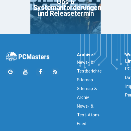
Ops 6
Systemanforderungen
und Releasetermin
Archive:
We
Li
News- &
PC
Testberichte
Da
Sitemap
Im
Sitemap &
Pa
Archiv
News- &
Test-Atom-
Feed