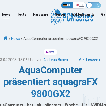
DE
EN
News
Tests
Hardware
Server
Games
IT-Security
Ga
»
News
»
AquaComputer präsentiert aquagraFX 9800GX2
News
3.04.2008, 18:02 Uhr
, von
Andreas Bunen
~1 Min. Lesezeit
AquaComputer
präsentiert aquagraFX
9800GX2
uaComputer hat ab nächster Woche für NVIDIA's