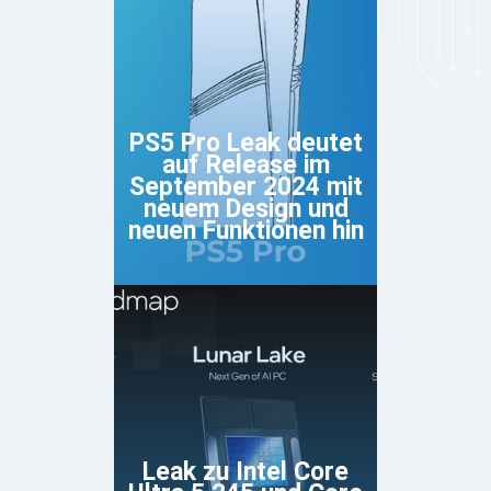
PS5 Pro Leak deutet
auf Release im
September 2024 mit
neuem Design und
neuen Funktionen hin
Leak zu Intel Core