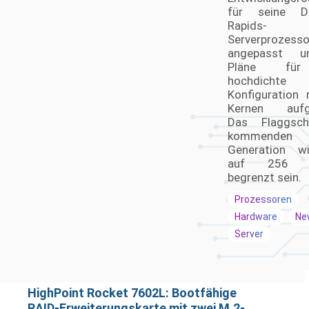
für seine D
Rapids-
Serverprozesso
angepasst u
Pläne für
hochdichte
Konfiguration
Kernen aufg
Das Flaggsch
kommenden X
Generation w
auf 256 P
begrenzt sein.
Prozessoren
Hardware
Ne
Server
HighPoint Rocket 7602L: Bootfähige
RAID-Erweiterungskarte mit zwei M.2-