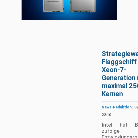
Strategiewe
Flaggschiff
Xeon-7-
Generation 
maximal 25
Kernen
News-Redaktion
| 0
22:10
Intel hat Be
zufolge
Entwicklungsr