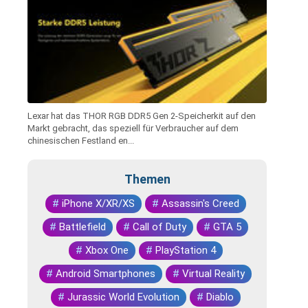
Lexar hat das THOR RGB DDR5 Gen 2-Speicherkit auf den
Markt gebracht, das speziell für Verbraucher auf dem
chinesischen Festland en...
Themen
#
iPhone X/XR/XS
#
Assassin's Creed
#
Battlefield
#
Call of Duty
#
GTA 5
#
Xbox One
#
PlayStation 4
#
Android Smartphones
#
Virtual Reality
#
Jurassic World Evolution
#
Diablo