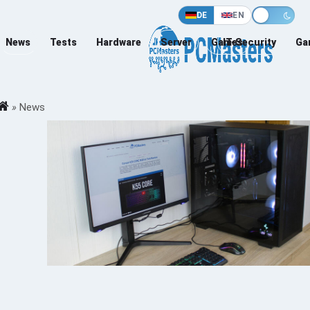
DE
EN
News
Tests
Hardware
Server
Games
IT-Security
Ga
»
News