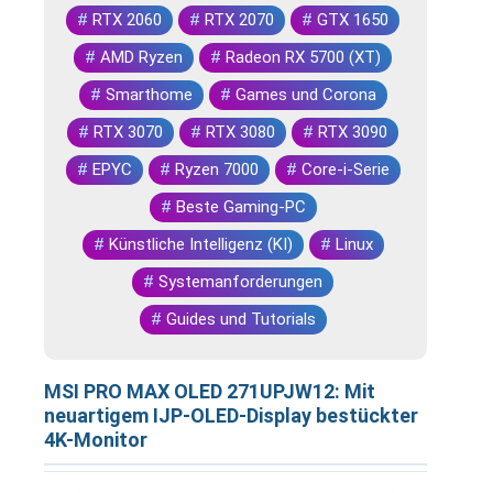
#
RTX 2060
#
RTX 2070
#
GTX 1650
#
AMD Ryzen
#
Radeon RX 5700 (XT)
#
Smarthome
#
Games und Corona
#
RTX 3070
#
RTX 3080
#
RTX 3090
#
EPYC
#
Ryzen 7000
#
Core-i-Serie
#
Beste Gaming-PC
#
Künstliche Intelligenz (KI)
#
Linux
#
Systemanforderungen
#
Guides und Tutorials
MSI PRO MAX OLED 271UPJW12: Mit
neuartigem IJP-OLED-Display bestückter
4K-Monitor