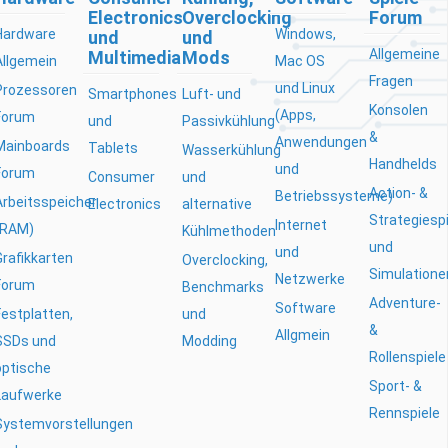
Electronics
Overclocking
Forum
Hardware
Windows,
und
und
Allgemeine
Multimedia
Mods
Allgemein
Mac OS
Fragen
und Linux
Prozessoren
Smartphones
Luft- und
Konsolen
(Apps,
Forum
und
Passivkühlung
&
Anwendungen
Mainboards
Tablets
Wasserkühlung
Handhelds
und
Forum
Consumer
und
Action- &
Betriebssysteme)
Arbeitsspeicher
Electronics
alternative
Strategiesp
Internet
(RAM)
Kühlmethoden
und
und
Grafikkarten
Overclocking,
Simulatione
Netzwerke
Forum
Benchmarks
Adventure-
Software
Festplatten,
und
&
Allgmein
SSDs und
Modding
Rollenspiele
optische
Sport- &
Laufwerke
Rennspiele
Systemvorstellungen