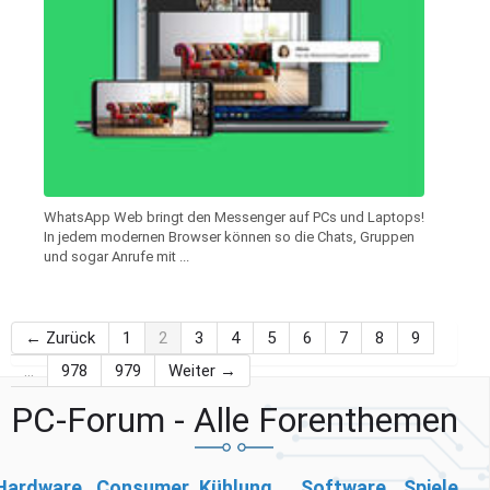
WhatsApp Web bringt den Messenger auf PCs und Laptops!
In jedem modernen Browser können so die Chats, Gruppen
und sogar Anrufe mit ...
← Zurück
1
2
3
4
5
6
7
8
9
…
978
979
Weiter →
PC-Forum - Alle Forenthemen
Hardware
Consumer
Kühlung,
Software
Spiele