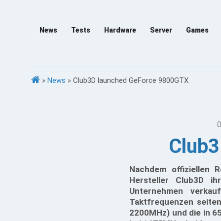
News
Tests
Hardware
Server
Games
»
News
»
Club3D launched GeForce 9800GTX
0
Club3
Nachdem offiziellen
Hersteller Club3D i
Unternehmen verkau
Taktfrequenzen seite
2200MHz) und die in 6