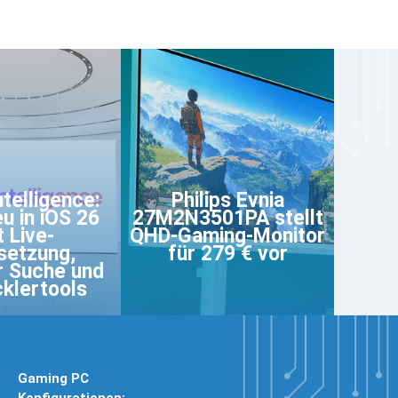
ntelligence:
Philips Evnia
eu in iOS 26
27M2N3501PA stellt
t Live-
QHD-Gaming-Monitor
setzung,
für 279 € vor
er Suche und
klertools
Gaming PC