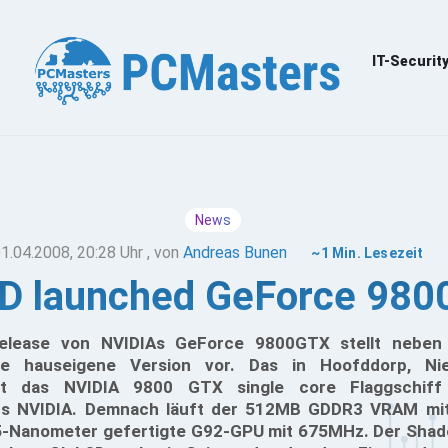
IT-Securit
News
1.04.2008, 20:28 Uhr
, von
Andreas Bunen
~1 Min. Lesezeit
D launched GeForce 98
 Release von NVIDIAs GeForce 9800GTX stellt neben
hre hauseigene Version vor. Das in Hoofddorp, Nie
ft das NVIDIA 9800 GTX single core Flaggschiff
ns NVIDIA. Demnach läuft der 512MB GDDR3 VRAM mi
5-Nanometer gefertigte G92-GPU mit 675MHz. Der Shader