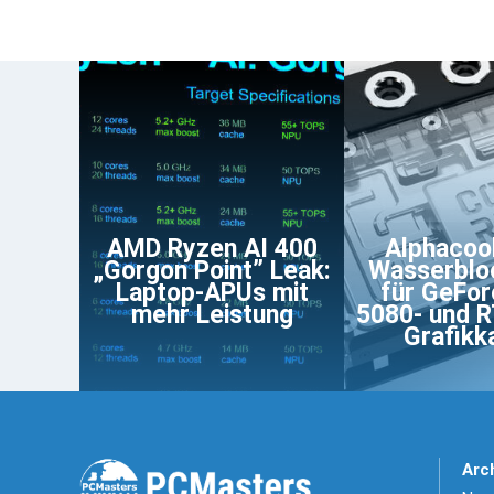
AMD Ryzen AI 400
Alphacoo
„Gorgon Point” Leak:
Wasserblo
Laptop-APUs mit
für GeFo
mehr Leistung
5080- und 
Grafikk
Arc