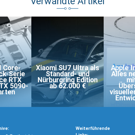
Verwandte Artikel
l Core-
Xiaomi SU7 Ultra als
Apple I
ck-Serie
Standard- und
Alles n
rce RTX
Nürburgring Edition
mi
RTX 5090-
ab 62.000 €
Über
arten
visuell
Entwic
hive:
Weiterführende