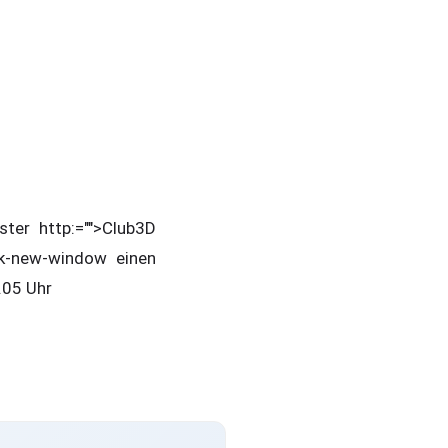
ster http:="">Club3D
k-new-window einen
2.05 Uhr