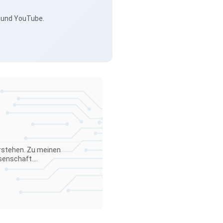
s und YouTube.
verstehen. Zu meinen
enschaft....