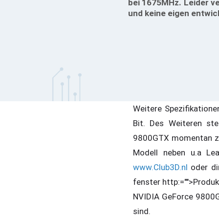
bei 1675MHz. Leider v
und keine eigen entwic
Weitere Spezifikation
Bit. Des Weiteren st
9800GTX momentan zu 
Modell neben u.a Lea
www.Club3D.nl
oder dir
fenster http:="">Produk
NVIDIA GeForce 9800GTX
sind.