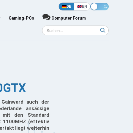
DE
EN
y
Gaming-PCs
Computer Forum
00GTX
 Gainward auch der
derlande ansässige
 mit den Standard
t 1100MHZ (effektiv
takt liegt weiterhin