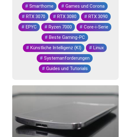
#
Smarthome
#
Games und Corona
#
RTX 3070
#
RTX 3080
#
RTX 3090
#
EPYC
#
Ryzen 7000
#
Core-i-Serie
#
Beste Gaming-PC
#
Künstliche Intelligenz (KI)
#
Linux
#
Systemanforderungen
#
Guides und Tutorials