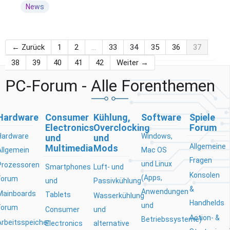
News
← Zurück
1
2
…
33
34
35
36
37
38
39
40
41
42
Weiter →
PC-Forum - Alle Forenthemen
Hardware
Consumer
Kühlung,
Software
Spiele
Electronics
Overclocking
Forum
Hardware
Windows,
und
und
Allgemeine
Multimedia
Mods
Allgemein
Mac OS
Fragen
und Linux
Prozessoren
Smartphones
Luft- und
Konsolen
(Apps,
Forum
und
Passivkühlung
&
Anwendungen
Mainboards
Tablets
Wasserkühlung
Handhelds
und
Forum
Consumer
und
Action- &
Betriebssysteme)
Arbeitsspeicher
Electronics
alternative