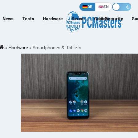
DE
EN
News
Tests
Hardware
Server
Games
IT-Security
Ga
»
Hardware
»
Smartphones & Tablets