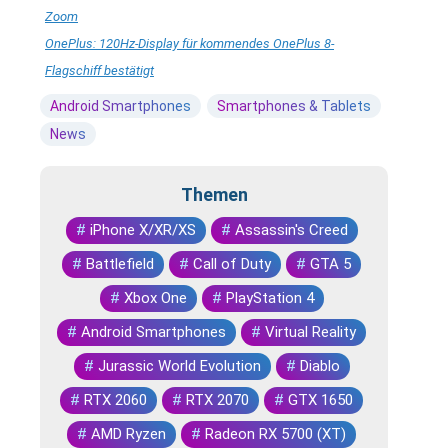
Zoom
OnePlus: 120Hz-Display für kommendes OnePlus 8-
Flagschiff bestätigt
Android Smartphones
Smartphones & Tablets
News
Themen
#
iPhone X/XR/XS
#
Assassin's Creed
#
Battlefield
#
Call of Duty
#
GTA 5
#
Xbox One
#
PlayStation 4
#
Android Smartphones
#
Virtual Reality
#
Jurassic World Evolution
#
Diablo
#
RTX 2060
#
RTX 2070
#
GTX 1650
#
AMD Ryzen
#
Radeon RX 5700 (XT)