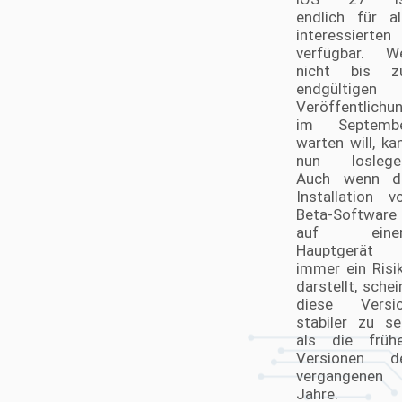
endlich für al
interessierten
verfügbar. W
nicht bis z
endgültigen
Veröffentlichu
im Septemb
warten will, ka
nun loslege
Auch wenn d
Installation v
Beta-Software
auf eine
Hauptgerät
immer ein Risi
darstellt, schei
diese Versi
stabiler zu se
als die früh
Versionen d
vergangenen
Jahre.