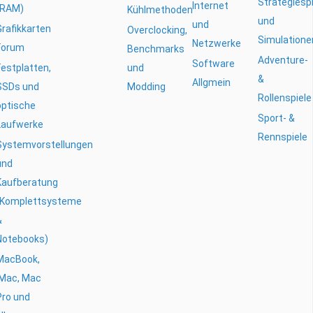
Strategiesp
Internet
(RAM)
Kühlmethoden
und
und
Grafikkarten
Overclocking,
Simulatione
Netzwerke
Forum
Benchmarks
Adventure-
Software
Festplatten,
und
&
Allgmein
SSDs und
Modding
Rollenspiele
optische
Sport- &
Laufwerke
Rennspiele
Systemvorstellungen
und
Kaufberatung
(Komplettsysteme
&
Notebooks)
MacBook,
iMac, Mac
Pro und