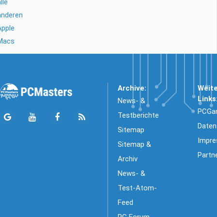
lle
anderen
Apple
Macs
Archive:
Weit
Links
News- &
PCGa
Testberichte
Daten
Sitemap
Impr
Sitemap &
Partn
Archiv
News- &
Test-Atom-
Feed