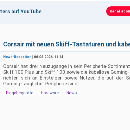
 der Materie, was besonders wichtig ist, wenn es um
ers auf YouTube
Kanal abon
Klicken zum Laden · Erst beim Klick werden YouTube-Cookies gesetzt
 ständig im Wandel. Mit jedem neuen Chipset, jeder
lar, dass die Grenzen dessen, was möglich ist, ständig
lieben, am Puls der Technologie zu sein, sind Hardware
ews, insbesondere Hardware News mit Fokus auf PC
Corsair mit neuen Skiff-Tastaturen und kab
r seine Kenntnisse und Verständnis der aktuellen PC-
ter Hardware News und PC News Hardware bleiben Sie
News-Redaktion
| 06.08.2026, 11:14
cklungen. Und für die deutschsprachige Gemeinschaft
vice, um sicherzustellen, dass niemand hinter den
Corsair hat drei Neuzugänge in sein Peripherie-Sortim
Skiff 100 Plus und Skiff 100 sowie die kabellose Gamin
richten sich an Einsteiger sowie Nutzer, die auf der S
Gaming-tauglicher Peripherie sind.
Eingabegeräte
Hardware
News