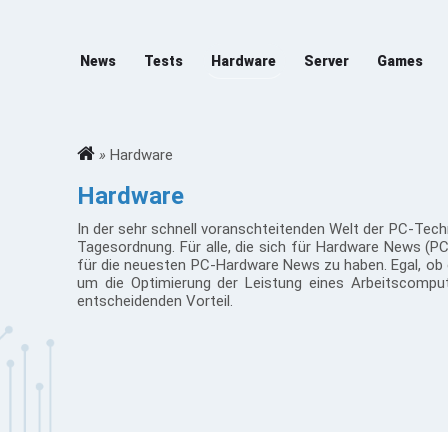
News
Tests
Hardware
Server
Games
»
Hardware
Hardware
In der sehr schnell voranschteitenden Welt der PC-Tech
Tagesordnung. Für alle, die sich für Hardware News (PC) 
für die neuesten PC-Hardware News zu haben. Egal, ob
um die Optimierung der Leistung eines Arbeitscompu
entscheidenden Vorteil.
PC News Hardware-Seiten sind mehr als nur Informa
Enthusiasten und Profis gleichermaßen zusammenko
Hardware Technology News mehr zu erfahren. Von d
verschieben, was in Spielen möglich ist, bis hin zu Pro
bieten Tech Hardware News einen tiefen Einblick in das, 
Dabei ist es wichtig, dass die Informationen zugängl
lesen, ist für deutschsprachige Leser nun mal wichtig, d