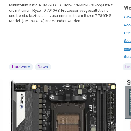
Minisforum hat die UM790 XTX High-End-Mini-PCs vorgestellt,
We
die mit einem Ryzen 9 7940HS-Prozessor ausgestattet sind
und bereits letztes Jahr zusammen mit dem Ryzen 7 7840HS-
Prox
Modell (UM780 XTX) angekündigt wurden...
Rech
Open
Benu
snap
Rech
Hardware
News
Li