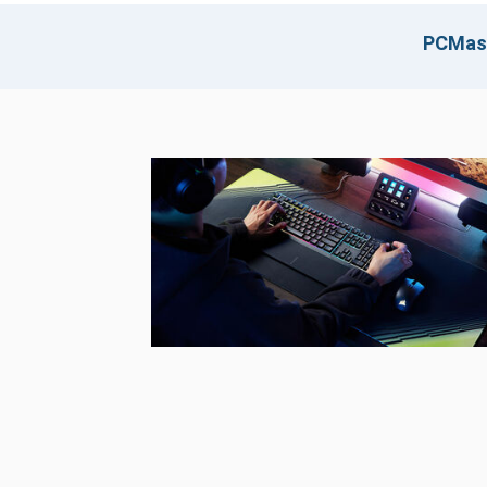
eine tiefere Verbindung und ein besseres Verständnis
komplexe technische Details und Spezifikationen geht.
PCMast
Die Welt der PC Hardware News ist faszinierend und
Speicherinnovation oder grafischen Verbesserung wird k
erweitert werden. Für diejenigen, die den Nervenkitzel 
News unverzichtbar.
Zusammengefasst lässt sich sagen, dass Hardware N
bzw. PC-Hardware News, essenziell für jeden sind, de
Technologien vertiefen möchte. Mit Zugang zu Compu
stets informiert über die neuesten Trends und Entwi
bieten Hardware-News deutsch einen wertvollen Ser
neuesten Hardware Technology News zurückbleibt.