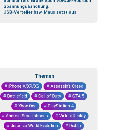
Schlechtere Grafik nach VDRAM-Abbruch
Spannungs Erhöhung.
USB-Verteiler bzw. Maus setzt aus
Themen
#
iPhone X/XR/XS
#
Assassin's Creed
#
Battlefield
#
Call of Duty
#
GTA 5
#
Xbox One
#
PlayStation 4
#
Android Smartphones
#
Virtual Reality
#
Jurassic World Evolution
#
Diablo