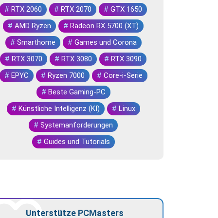
#
RTX 2060
#
RTX 2070
#
GTX 1650
#
AMD Ryzen
#
Radeon RX 5700 (XT)
#
Smarthome
#
Games und Corona
#
RTX 3070
#
RTX 3080
#
RTX 3090
#
EPYC
#
Ryzen 7000
#
Core-i-Serie
#
Beste Gaming-PC
#
Künstliche Intelligenz (KI)
#
Linux
#
Systemanforderungen
#
Guides und Tutorials
Unterstütze PCMasters