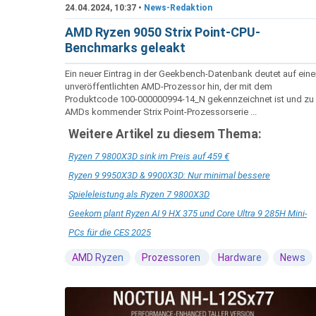
24.04.2024, 10:37 •
News-Redaktion
AMD Ryzen 9050 Strix Point-CPU-
Benchmarks geleakt
Ein neuer Eintrag in der Geekbench-Datenbank deutet auf ein
unveröffentlichten AMD-Prozessor hin, der mit dem
Produktcode 100-000000994-14_N gekennzeichnet ist und zu
AMDs kommender Strix Point-Prozessorserie ...
Weitere Artikel zu diesem Thema:
Ryzen 7 9800X3D sink im Preis auf 459 €
Ryzen 9 9950X3D & 9900X3D: Nur minimal bessere
Spieleleistung als Ryzen 7 9800X3D
Geekom plant Ryzen AI 9 HX 375 und Core Ultra 9 285H Mini-
PCs für die CES 2025
AMD Ryzen
Prozessoren
Hardware
News