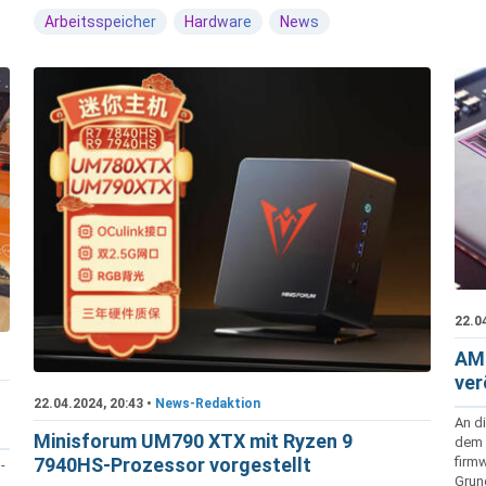
Arbeitsspeicher
Hardware
News
22.0
AMD
ver
22.04.2024, 20:43 •
News-Redaktion
An d
Minisforum UM790 XTX mit Ryzen 9
dem 
firmw
7940HS-Prozessor vorgestellt
-
Grund