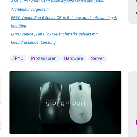
AMD EPYC 9006: Venice-Serverprozessoren auf Zen-6-
Architektur vorgestellt
EPYC Venice Zen 6-Server-CPUs Release auf der Advancing AI
bestätigt
EPYC Venice „Zen 6“-CPU-Benchmarks geleakt mit
beeindruckender Leistung
EPYC
Prozessoren
Hardware
Server