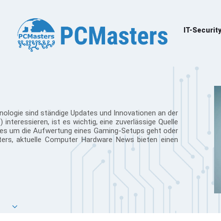
IT-Securit
nologie sind ständige Updates und Innovationen an der
interessieren, ist es wichtig, eine zuverlässige Quelle
 es um die Aufwertung eines Gaming-Setups geht oder
ters, aktuelle Computer Hardware News bieten einen
tionsquellen; sie sind eine Gemeinschaft, in der
mmen, um über die neuesten Entwicklungen in der
en neuesten Grafikkarten, die die Grenzen dessen
zessoren, die die Effizienz und Produktivität steigern,
was die Zukunft bereithält.
ich und verständlich sind. Hardware-News deutsch zu
enn nicht alle sind bewandt in Englisch. Dies ermöglicht