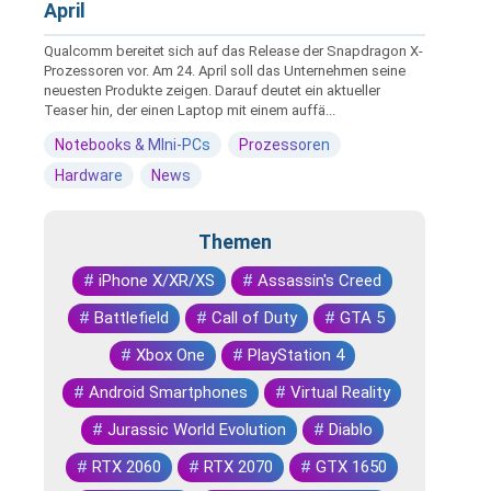
April
Qualcomm bereitet sich auf das Release der Snapdragon X-
Prozessoren vor. Am 24. April soll das Unternehmen seine
neuesten Produkte zeigen. Darauf deutet ein aktueller
Teaser hin, der einen Laptop mit einem auffä...
Notebooks & MIni-PCs
Prozessoren
Hardware
News
Themen
#
iPhone X/XR/XS
#
Assassin's Creed
#
Battlefield
#
Call of Duty
#
GTA 5
#
Xbox One
#
PlayStation 4
#
Android Smartphones
#
Virtual Reality
#
Jurassic World Evolution
#
Diablo
#
RTX 2060
#
RTX 2070
#
GTX 1650