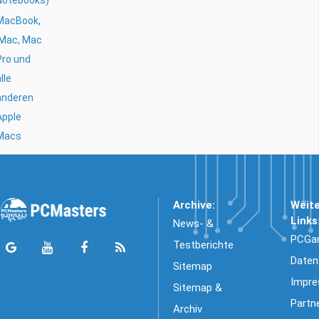
Notebooks)
MacBook,
iMac, Mac
Pro und
lle
anderen
Apple
Macs
Archive:
Weit
Links
News- &
PCGa
Testberichte
Daten
Sitemap
Impr
Sitemap &
Partn
Archiv