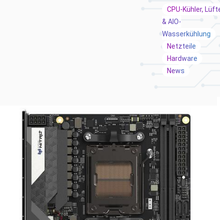
CPU-Kühler, Lüft
& AIO-
Wasserkühlung
Netzteile
Hardware
News