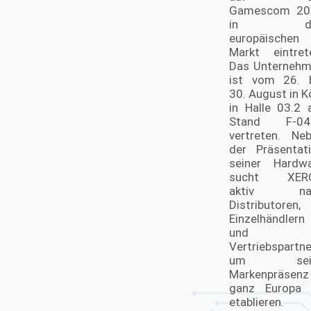
News mit Fokus auf PC bzw. PC-Hardware
Gamescom 20
News, essenziell für jeden sind, der seine
in de
Kenntnisse und Verständnis der aktuellen
europäischen
PC-Technologien vertiefen möchte. Mit
Markt eintret
Zugang zu Computer Hardware News und
Das Unterneh
PC News Hardware bleiben Sie stets
informiert über die neuesten Trends und
ist vom 26. 
Entwicklungen. Und für die
30. August in K
deutschsprachige Gemeinschaft bieten
in Halle 03.2
Hardware-News deutsch einen wertvollen
Stand F-04
Service, um sicherzustellen, dass niemand
vertreten. Ne
hinter den neuesten Hardware Technology
der Präsentat
News zurückbleibt.
seiner Hardw
sucht XER
aktiv na
Distributoren,
Einzelhändlern
und
Vertriebspartne
um sei
Markenpräsenz
ganz Europa 
etablieren.