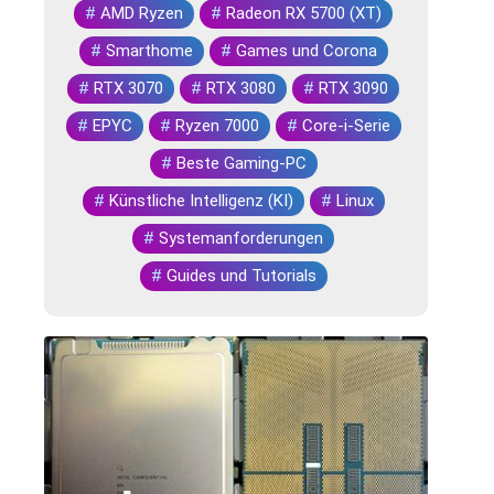
#
AMD Ryzen
#
Radeon RX 5700 (XT)
#
Smarthome
#
Games und Corona
#
RTX 3070
#
RTX 3080
#
RTX 3090
#
EPYC
#
Ryzen 7000
#
Core-i-Serie
#
Beste Gaming-PC
#
Künstliche Intelligenz (KI)
#
Linux
#
Systemanforderungen
#
Guides und Tutorials