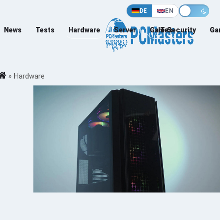
DE
EN
News
Tests
Hardware
Server
Games
IT-Security
Ga
»
Hardware