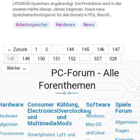
LPDDR5X-Speichers angekündigt. Die Produktion wird in der
zweiten Hälfte dieses Jahres beginnen. Diese neue
Speichertechnologie ist für den Einsatz in PCs, Beschl...
Arbeitsspeicher
Hardware
News
← Zurück
1
2
…
144
145
146
147
148
149
150
151
152
…
327
328
Weiter →
PC-Forum - Alle
Forenthemen
Hardware
Consumer
Kühlung,
Software
Spiele
Electronics
Overclocking
Forum
Hardware
Windows,
und
und
Allgemeine
Multimedia
Mods
Allgemein
Mac OS
Fragen
und Linux
Prozessoren
Smartphones
Luft- und
Konsolen