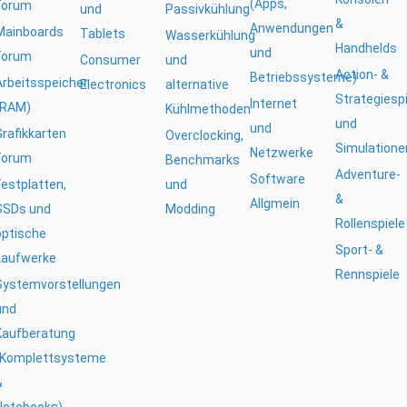
(Apps,
Forum
und
Passivkühlung
&
Anwendungen
Mainboards
Tablets
Wasserkühlung
Handhelds
und
Forum
Consumer
und
Action- &
Betriebssysteme)
Arbeitsspeicher
Electronics
alternative
Strategiesp
Internet
(RAM)
Kühlmethoden
und
und
Grafikkarten
Overclocking,
Simulatione
Netzwerke
Forum
Benchmarks
Adventure-
Software
Festplatten,
und
&
Allgmein
SSDs und
Modding
Rollenspiele
optische
Sport- &
Laufwerke
Rennspiele
Systemvorstellungen
und
Kaufberatung
(Komplettsysteme
&