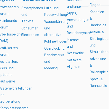
Fragen
und Linux
Prozessoren
Smartphones
Luft- und
Konsolen
(Apps,
Forum
und
Passivkühlung
&
Anwendungen
Mainboards
Tablets
Wasserkühlung
Handhelds
und
Forum
Consumer
und
Action- &
Betriebssysteme)
Arbeitsspeicher
Electronics
alternative
Strategiesp
Internet
(RAM)
Kühlmethoden
und
und
Grafikkarten
Overclocking,
Simulatione
Netzwerke
Forum
Benchmarks
Adventure-
Software
Festplatten,
und
&
Allgmein
SSDs und
Modding
Rollenspiele
optische
Sport- &
Laufwerke
Rennspiele
Systemvorstellungen
und
Kaufberatung
(Komplettsysteme