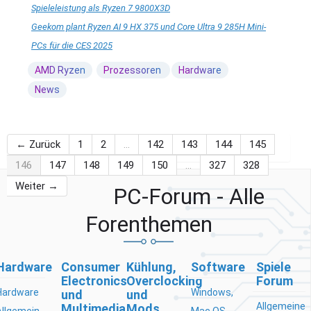
Spieleleistung als Ryzen 7 9800X3D
Geekom plant Ryzen AI 9 HX 375 und Core Ultra 9 285H Mini-
PCs für die CES 2025
AMD Ryzen
Prozessoren
Hardware
News
← Zurück
1
2
…
142
143
144
145
146
147
148
149
150
…
327
328
Weiter →
PC-Forum - Alle
Forenthemen
Hardware
Consumer
Kühlung,
Software
Spiele
Electronics
Overclocking
Forum
Hardware
Windows,
und
und
Allgemeine
Multimedia
Mods
Allgemein
Mac OS