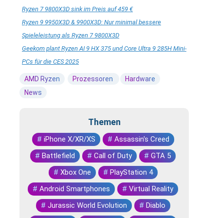
Ryzen 7 9800X3D sink im Preis auf 459 €
Ryzen 9 9950X3D & 9900X3D: Nur minimal bessere
Spieleleistung als Ryzen 7 9800X3D
Geekom plant Ryzen AI 9 HX 375 und Core Ultra 9 285H Mini-
PCs für die CES 2025
AMD Ryzen
Prozessoren
Hardware
News
Themen
#
iPhone X/XR/XS
#
Assassin's Creed
#
Battlefield
#
Call of Duty
#
GTA 5
#
Xbox One
#
PlayStation 4
#
Android Smartphones
#
Virtual Reality
#
Jurassic World Evolution
#
Diablo