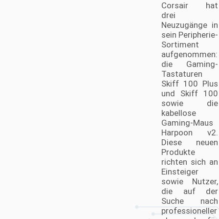
News mit Fokus auf PC bzw. PC-Hardware
Corsair hat
News, essenziell für jeden sind, der seine
drei
Kenntnisse und Verständnis der aktuellen
Neuzugänge in
PC-Technologien vertiefen möchte. Mit
sein Peripherie-
Zugang zu Computer Hardware News und
Sortiment
PC News Hardware bleiben Sie stets
aufgenommen:
informiert über die neuesten Trends und
die Gaming-
Entwicklungen. Und für die
deutschsprachige Gemeinschaft bieten
Tastaturen
Hardware-News deutsch einen wertvollen
Skiff 100 Plus
Service, um sicherzustellen, dass niemand
und Skiff 100
hinter den neuesten Hardware Technology
sowie die
News zurückbleibt.
kabellose
Gaming-Maus
Harpoon v2.
Diese neuen
Produkte
richten sich an
Einsteiger
sowie Nutzer,
die auf der
Suche nach
professioneller