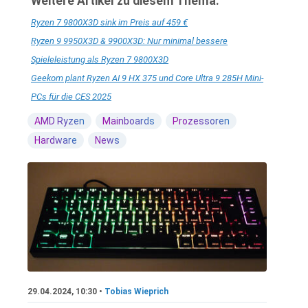
Weitere Artikel zu diesem Thema:
Ryzen 7 9800X3D sink im Preis auf 459 €
Ryzen 9 9950X3D & 9900X3D: Nur minimal bessere
Spieleleistung als Ryzen 7 9800X3D
Geekom plant Ryzen AI 9 HX 375 und Core Ultra 9 285H Mini-
PCs für die CES 2025
AMD Ryzen
Mainboards
Prozessoren
Hardware
News
29.04.2024, 10:30 •
Tobias Wieprich