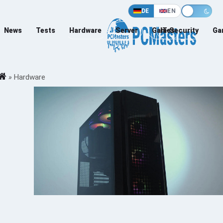
DE
EN
News
Tests
Hardware
Server
Games
IT-Security
Ga
»
Hardware