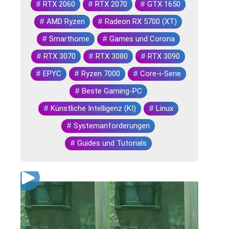
#
RTX 2060
#
RTX 2070
#
GTX 1650
#
AMD Ryzen
#
Radeon RX 5700 (XT)
#
Smarthome
#
Games und Corona
#
RTX 3070
#
RTX 3080
#
RTX 3090
#
EPYC
#
Ryzen 7000
#
Core-i-Serie
#
Beste Gaming-PC
#
Künstliche Intelligenz (KI)
#
Linux
#
Systemanforderungen
#
Guides und Tutorials