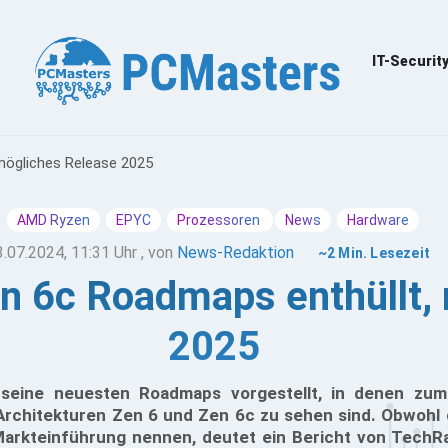
IT-Securit
mögliches Release 2025
AMD Ryzen
EPYC
Prozessoren
News
Hardware
3.07.2024, 11:31 Uhr
, von
News-Redaktion
~2 Min. Lesezeit
 6c Roadmaps enthüllt,
2025
eine neuesten Roadmaps vorgestellt, in denen zum
rchitekturen Zen 6 und Zen 6c zu sehen sind. Obwohl
Markteinführung nennen, deutet ein Bericht von TechRa