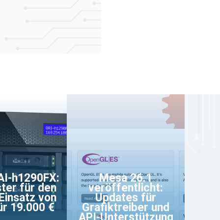
I-h1290FX:
Mesa 26.1
ter für den
veröffentlicht:
 Einsatz von
Updates für
r 19.000 €
Grafiktreiber und
API-Unterstützung