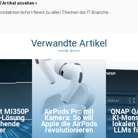
0 Artikel ansehen »
redaktion liefert News zu allen Themen der IT-Branche...
Verwandte Artikel
ct MI350P
AirPods Pro mit
QNAP QA
n-Lösung
Kamera: So will
KI-Mons
ehende
Apple die AirPods
lokalen
er
revolutionieren
LLMs fü