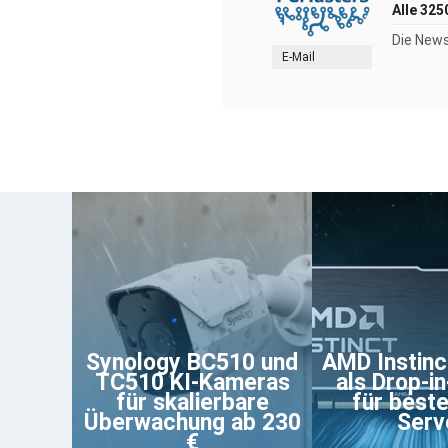
Alle 325
Die News
E-Mail
Synology BC510 und
AMD Instin
TC510 KI-Kameras
als Drop-i
für skalierbare
für best
Überwachung ab 230
Serv
€