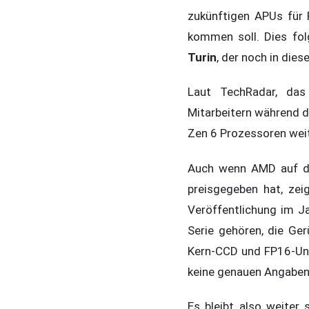
zukünftigen APUs für 
kommen soll. Dies fol
Turin
, der noch in die
Laut TechRadar, das
Mitarbeitern während d
Zen 6 Prozessoren weit
Auch wenn AMD auf der
preisgegeben hat, zei
Veröffentlichung im J
Serie gehören, die Ge
Kern-CCD und FP16-Unt
keine genauen Angaben 
Es bleibt also weiter