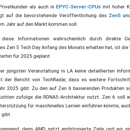
Privatkunden als auch in
EPYC-Server-CPUs
mit hoher K
gt auf die bevorstehende Veröffentlichung des
Zen5
un
sem Jahr auf den Markt kommen soll.
 diese Informationen wahrscheinlich durch direkte 
es Zen 5 Tech Day Anfang des Monats erhalten hat, ist die 
erhin für 2025 geplant.
 jüngsten Veranstaltung in LA keine detaillierten Infor
gt der Bericht von TechRadar, dass es weitere Fortschrit
ahr 2025 gibt. Zu den auf Zen 6 basierenden Produkten s
rüchten zufolge die RDNA5-Architektur nutzt. Zen 6 soll 
erstützung für maschinelles Lernen einführen könnte, au
gibt.
 spannend, denn AMD setzt ambitionierte Ziele und wir s