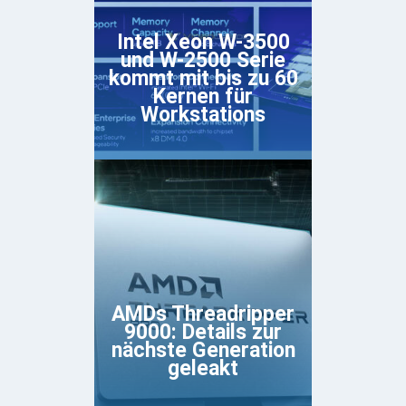
Intel Xeon W-3500
und W-2500 Serie
kommt mit bis zu 60
Kernen für
Workstations
AMDs Threadripper
9000: Details zur
nächste Generation
geleakt