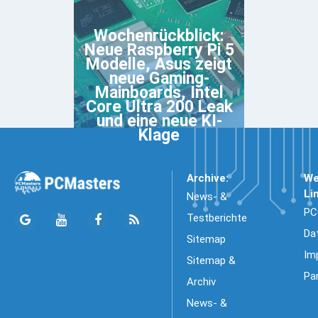
Wochenrückblick:
Neue Raspberry Pi 5
Modelle, Asus zeigt
neue Gaming-
Mainboards, Intel
Core Ultra 200 Leak
und eine neue KI-
Klage
Archive:
We
Li
News- &
PC
Testberichte
Da
Sitemap
Im
Sitemap &
Pa
Archiv
News- &