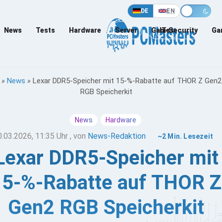
DE
EN
News
Tests
Hardware
Server
Games
IT-Security
Ga
»
News
»
Lexar DDR5-Speicher mit 15-%-Rabatte auf THOR Z Gen2
RGB Speicherkit
News
Hardware
0.03.2026, 11:35 Uhr
, von
News-Redaktion
~2 Min. Lesezeit
Lexar DDR5-Speicher mit
15-%-Rabatte auf THOR Z
Gen2 RGB Speicherkit