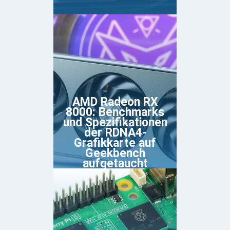
AMD Radeon RX
8000: Benchmarks
und Spezifikationen
der RDNA4-
Grafikkarte auf
Geekbench
aufgetaucht