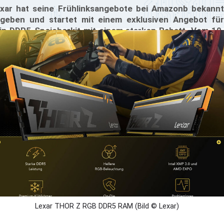
xar hat seine Frühlinksangebote bei Amazonb bekannt
geben und startet mit einem exklusiven Angebot für
in DDR5-Speicherkit mit einem starken Rabatt. Vom 10.
s 16. März 2026 gibt es 15-%-Rabatt auf das THOR Z
n2 RGB DDR5 32 GB Kit (2x16 GB) Kits. Die Preise sind
nnoch weit von den alten DDR5-Preisen, auch wenn sie
 Marktvergleich niedrig sind.
Lexar THOR Z RGB DDR5 RAM (Bild © Lexar)