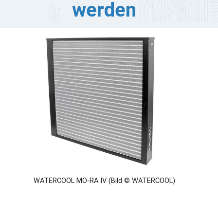
werden
TERCOOL hat die Markteinführung seiner MO-RA IV-
rie bekannt gegeben, bei der es sich um eine Reihe
dularer Hochleistungsradiatoren für Enthusiasten
ndelt. Diese vielseitigen Radiatoren sind für übertaktete
ming-PCs, Workstations und Server ausgelegt, die
ntinuierlich in Betrieb sind.
WATERCOOL MO-RA IV (Bild © WATERCOOL)