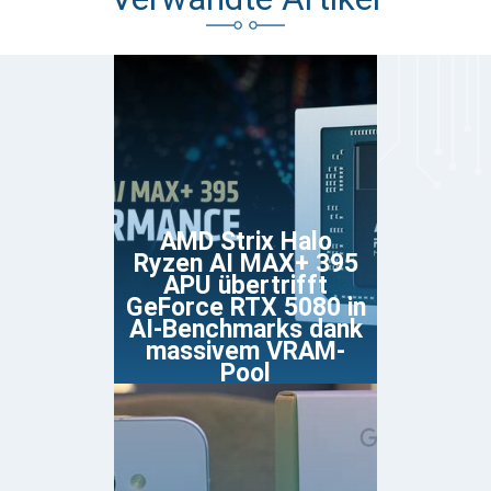
AMD Strix Halo
Ryzen AI MAX+ 395
APU übertrifft
GeForce RTX 5080 in
AI-Benchmarks dank
massivem VRAM-
Pool