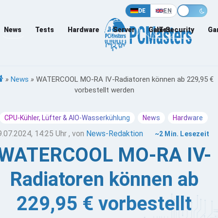
DE
EN
News
Tests
Hardware
Server
Games
IT-Security
Ga
»
News
»
WATERCOOL MO-RA IV-Radiatoren können ab 229,95 €
vorbestellt werden
CPU-Kühler, Lüfter & AIO-Wasserkühlung
News
Hardware
9.07.2024, 14:25 Uhr
, von
News-Redaktion
~2 Min. Lesezeit
WATERCOOL MO-RA IV-
Radiatoren können ab
229,95 € vorbestellt