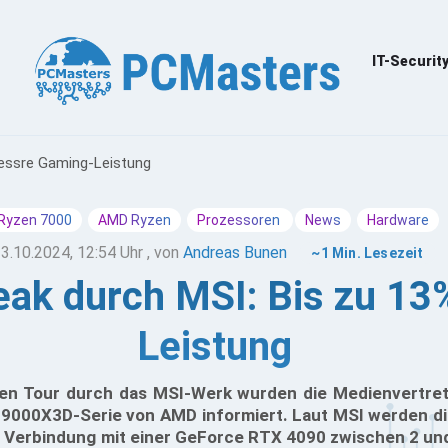
IT-Securit
bessre Gaming-Leistung
Ryzen 7000
AMD Ryzen
Prozessoren
News
Hardware
3.10.2024, 12:54 Uhr
, von
Andreas Bunen
~1 Min. Lesezeit
ak durch MSI: Bis zu 13
Leistung
len Tour durch das MSI-Werk wurden die Medienvertret
000X3D-Serie von AMD informiert. Laut MSI werden di
n Verbindung mit einer GeForce RTX 4090 zwischen 2 un