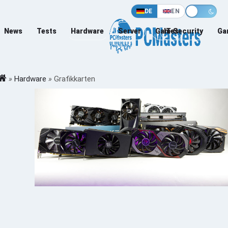
DE
EN
News
Tests
Hardware
Server
Games
IT-Security
Ga
»
Hardware
»
Grafikkarten