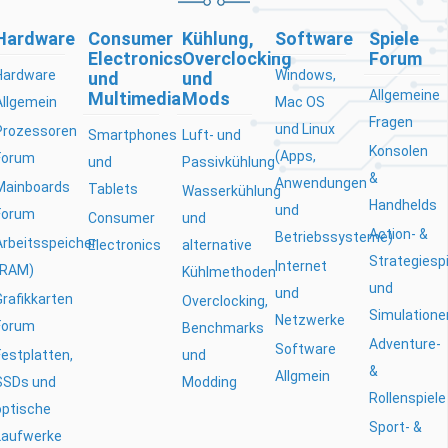
Hardware
Consumer
Kühlung,
Software
Spiele
Electronics
Overclocking
Forum
Hardware
Windows,
und
und
Allgemeine
Multimedia
Mods
Allgemein
Mac OS
Fragen
und Linux
Prozessoren
Smartphones
Luft- und
Konsolen
(Apps,
Forum
und
Passivkühlung
&
Anwendungen
Mainboards
Tablets
Wasserkühlung
Handhelds
und
Forum
Consumer
und
Action- &
Betriebssysteme)
Arbeitsspeicher
Electronics
alternative
Strategiesp
Internet
(RAM)
Kühlmethoden
und
und
Grafikkarten
Overclocking,
Simulatione
Netzwerke
Forum
Benchmarks
Adventure-
Software
Festplatten,
und
&
Allgmein
SSDs und
Modding
Rollenspiele
optische
Sport- &
Laufwerke