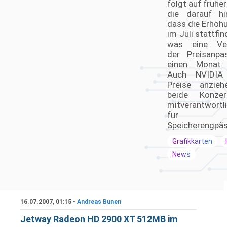
verbauten Kühler,
folgt auf früher
Strom-/Leistungsaufnahme,
die darauf hi
Wärmebildkameraufnahmen und viele
dass die Erhöhu
Benchmarks zu den Karten.
im Juli stattfi
Bleibe auf dem Laufenden mit unserem
was eine Ver
Grafikkarten Ranking und Rating, das
der Preisanp
regelmäßig aktualisiert wird, um die
einen Monat 
neuesten Entwicklungen und Releases zu
Auch NVIDIA 
berücksichtigen. Mit unseren
Preise anzieh
tiefgreifenden Analysen und Vergleichen
beide Konzer
sind Sie bestens ausgestattet, um die
mitverantwort
Grafikkarte zu wählen, die Ihren
für d
Anforderungen und Ihrem Budget am
Speicherengpäs
besten entspricht.
Grafikkarten
News
16.07.2007, 01:15 •
Andreas Bunen
Jetway Radeon HD 2900 XT 512MB im