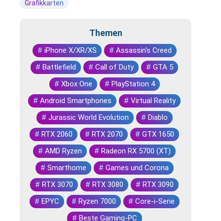
Grafikkarten
Themen
#
iPhone X/XR/XS
#
Assassin's Creed
#
Battlefield
#
Call of Duty
#
GTA 5
#
Xbox One
#
PlayStation 4
#
Android Smartphones
#
Virtual Reality
#
Jurassic World Evolution
#
Diablo
#
RTX 2060
#
RTX 2070
#
GTX 1650
#
AMD Ryzen
#
Radeon RX 5700 (XT)
#
Smarthome
#
Games und Corona
#
RTX 3070
#
RTX 3080
#
RTX 3090
#
EPYC
#
Ryzen 7000
#
Core-i-Serie
#
Beste Gaming-PC