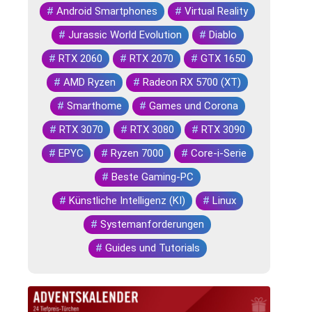
#
Android Smartphones
#
Virtual Reality
#
Jurassic World Evolution
#
Diablo
#
RTX 2060
#
RTX 2070
#
GTX 1650
#
AMD Ryzen
#
Radeon RX 5700 (XT)
#
Smarthome
#
Games und Corona
#
RTX 3070
#
RTX 3080
#
RTX 3090
#
EPYC
#
Ryzen 7000
#
Core-i-Serie
#
Beste Gaming-PC
#
Künstliche Intelligenz (KI)
#
Linux
#
Systemanforderungen
#
Guides und Tutorials