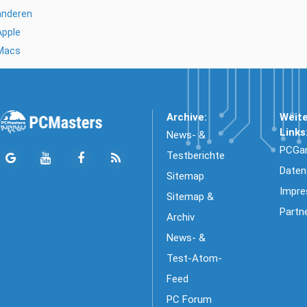
anderen
Apple
Macs
Archive:
Weit
Links
News- &
PCGa
Testberichte
Daten
Sitemap
Impr
Sitemap &
Partn
Archiv
News- &
Test-Atom-
Feed
PC Forum