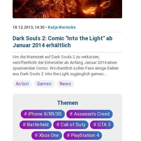
18.12.2013, 14:30 •
Katja Wernicke
Dark Souls 2: Comic "Into the Light" ab
Januar 2014 erhältlich
Um die Wartezeit auf Dark Souls 2 zu verkürzen,
veröffentlicht der Entwickler ab Anfang Januar 2014 einen
spannenden Comic. Wöchentlich sollen Fans einige Seiten
aus Dark Souls 2: Into the Light zugänglich gemac...
Action
Games
News
Themen
#
iPhone X/XR/XS
#
Assassin's Creed
#
Battlefield
#
Call of Duty
#
GTA 5
#
Xbox One
#
PlayStation 4