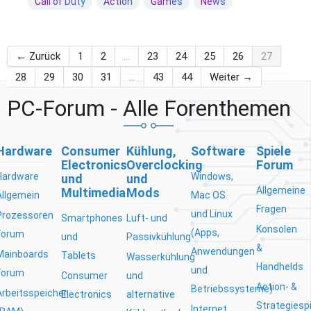
Call of Duty
Action
Games
News
← Zurück
1
2
…
23
24
25
26
27
28
29
30
31
…
43
44
Weiter →
PC-Forum - Alle Forenthemen
Hardware
Consumer
Kühlung,
Software
Spiele
Electronics
Overclocking
Forum
Hardware
Windows,
und
und
Allgemeine
Multimedia
Mods
Allgemein
Mac OS
Fragen
und Linux
Prozessoren
Smartphones
Luft- und
Konsolen
(Apps,
Forum
und
Passivkühlung
&
Anwendungen
Mainboards
Tablets
Wasserkühlung
Handhelds
und
Forum
Consumer
und
Action- &
Betriebssysteme)
Arbeitsspeicher
Electronics
alternative
Strategiesp
Internet