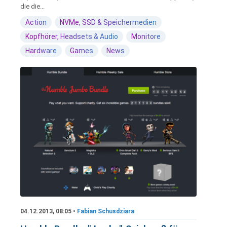
die die...
Action
NVMe, SSD & Speichermedien
Kopfhörer, Headsets & Audio
Monitore
Hardware
Games
News
04.12.2013, 08:05 •
Fabian Schusdziara