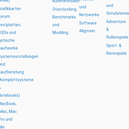
(RAM)
Kühlmethoden
und
und
Grafikkarten
Overclocking,
Simulatione
Netzwerke
Forum
Benchmarks
Adventure-
Software
Festplatten,
und
&
Allgmein
SSDs und
Modding
Rollenspiele
optische
Sport- &
Laufwerke
Rennspiele
Systemvorstellungen
und
Kaufberatung
(Komplettsysteme
&
Notebooks)
MacBook,
iMac, Mac
Pro und
lle