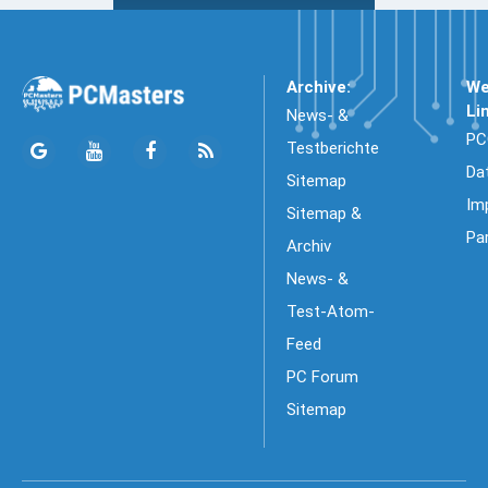
Archive:
We
Li
News- &
PC
Testberichte
Da
Sitemap
Im
Sitemap &
Pa
Archiv
News- &
Test-Atom-
Feed
PC Forum
Sitemap