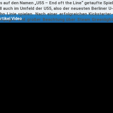
s auf den Namen „U55 – End oft the Line“ getaufte Spiel
ll auch im Umfeld der U55, also der neuesten Berliner U-
hn Linie spielen. Nach einer erfolgreichen Kickstarter-
rtikel Video
mpagne und großer Beachtung über Steam Greenlight
t es höchste Zeit, dem ambitionierten Projekt des jungen
utschsprachigen Entwicklerstudios eine Preview zu
dmen.