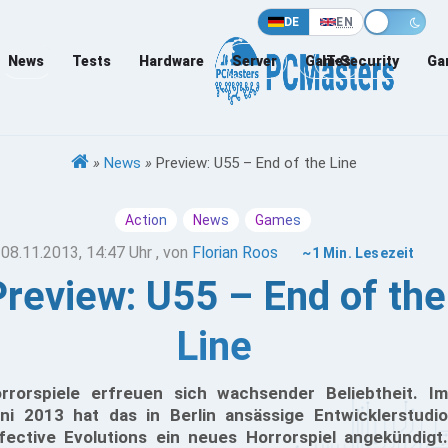
DE
EN
News
Tests
Hardware
Server
Games
IT-Security
Ga
»
News
»
Preview: U55 – End of the Line
Action
News
Games
08.11.2013, 14:47 Uhr
, von
Florian Roos
~1 Min. Lesezeit
Preview: U55 – End of the
Line
rrorspiele erfreuen sich wachsender Beliebtheit. Im
ni 2013 hat das in Berlin ansässige Entwicklerstudio
fective Evolutions ein neues Horrorspiel angekündigt.