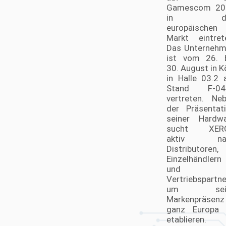
News mit Fokus auf PC bzw. PC-Hardware
Gamescom 20
News, essenziell für jeden sind, der seine
in de
Kenntnisse und Verständnis der aktuellen
europäischen
PC-Technologien vertiefen möchte. Mit
Markt eintret
Zugang zu Computer Hardware News und
Das Unterneh
PC News Hardware bleiben Sie stets
informiert über die neuesten Trends und
ist vom 26. 
Entwicklungen. Und für die
30. August in K
deutschsprachige Gemeinschaft bieten
in Halle 03.2
Hardware-News deutsch einen wertvollen
Stand F-04
Service, um sicherzustellen, dass niemand
vertreten. Ne
hinter den neuesten Hardware Technology
der Präsentat
News zurückbleibt.
seiner Hardw
sucht XER
aktiv na
Distributoren,
Einzelhändlern
und
Vertriebspartne
um sei
Markenpräsenz
ganz Europa 
etablieren.