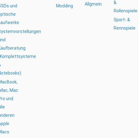
&
Allgmein
SSDs und
Modding
Rollenspiele
optische
Sport- &
Laufwerke
Rennspiele
Systemvorstellungen
und
Kaufberatung
(Komplettsysteme
&
Notebooks)
MacBook,
iMac, Mac
Pro und
lle
anderen
Apple
Macs