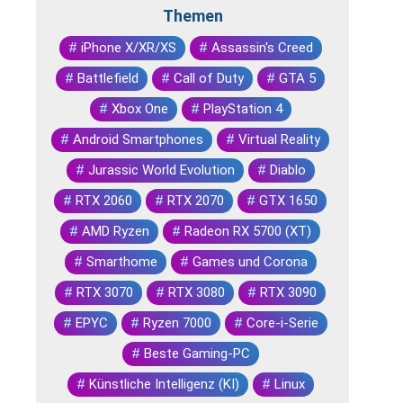
Themen
#
iPhone X/XR/XS
#
Assassin's Creed
#
Battlefield
#
Call of Duty
#
GTA 5
#
Xbox One
#
PlayStation 4
#
Android Smartphones
#
Virtual Reality
#
Jurassic World Evolution
#
Diablo
#
RTX 2060
#
RTX 2070
#
GTX 1650
#
AMD Ryzen
#
Radeon RX 5700 (XT)
#
Smarthome
#
Games und Corona
#
RTX 3070
#
RTX 3080
#
RTX 3090
#
EPYC
#
Ryzen 7000
#
Core-i-Serie
#
Beste Gaming-PC
#
Künstliche Intelligenz (KI)
#
Linux