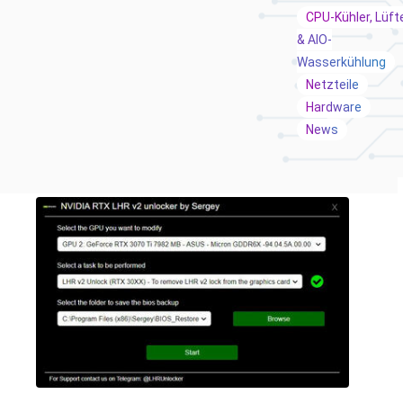
CPU-Kühler, Lüft
& AIO-
Wasserkühlung
Netzteile
Hardware
News