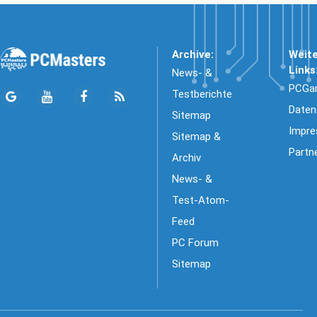
Archive:
Weit
Links
News- &
PCGa
Testberichte
Daten
Sitemap
Impr
Sitemap &
Partn
Archiv
News- &
Test-Atom-
Feed
PC Forum
Sitemap