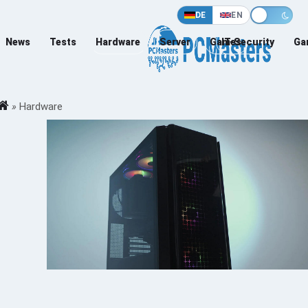
DE
EN
News
Tests
Hardware
Server
Games
IT-Security
Ga
»
Hardware