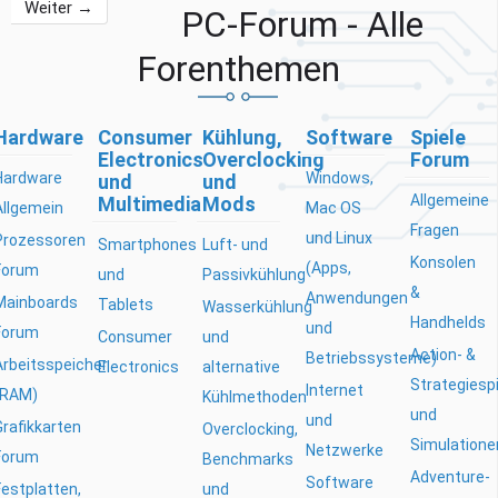
Weiter →
PC-Forum - Alle
Forenthemen
Hardware
Consumer
Kühlung,
Software
Spiele
Electronics
Overclocking
Forum
Hardware
Windows,
und
und
Allgemeine
Multimedia
Mods
Allgemein
Mac OS
Fragen
und Linux
Prozessoren
Smartphones
Luft- und
Konsolen
(Apps,
Forum
und
Passivkühlung
&
Anwendungen
Mainboards
Tablets
Wasserkühlung
Handhelds
und
Forum
Consumer
und
Action- &
Betriebssysteme)
Arbeitsspeicher
Electronics
alternative
Strategiesp
Internet
(RAM)
Kühlmethoden
und
und
Grafikkarten
Overclocking,
Simulatione
Netzwerke
Forum
Benchmarks
Adventure-
Software
Festplatten,
und