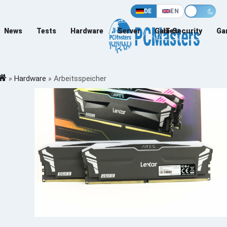
DE
EN
News
Tests
Hardware
Server
Games
IT-Security
Ga
»
Hardware
»
Arbeitsspeicher