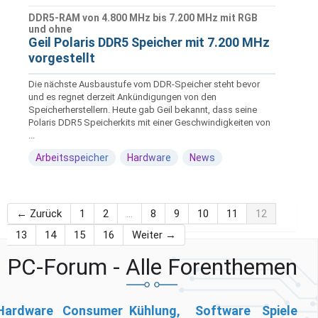
DDR5-RAM von 4.800 MHz bis 7.200 MHz mit RGB
und ohne
Geil Polaris DDR5 Speicher mit 7.200 MHz
vorgestellt
Die nächste Ausbaustufe vom DDR-Speicher steht bevor
und es regnet derzeit Ankündigungen von den
Speicherherstellern. Heute gab Geil bekannt, dass seine
Polaris DDR5 Speicherkits mit einer Geschwindigkeiten von
...
Arbeitsspeicher
Hardware
News
← Zurück
1
2
…
8
9
10
11
12
13
14
15
16
Weiter →
PC-Forum - Alle Forenthemen
Hardware
Consumer
Kühlung,
Software
Spiele