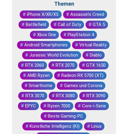
Themen
#
iPhone X/XR/XS
#
Assassin's Creed
#
Battlefield
#
Call of Duty
#
GTA 5
#
Xbox One
#
PlayStation 4
#
Android Smartphones
#
Virtual Reality
#
Jurassic World Evolution
#
Diablo
#
RTX 2060
#
RTX 2070
#
GTX 1650
#
AMD Ryzen
#
Radeon RX 5700 (XT)
#
Smarthome
#
Games und Corona
#
RTX 3070
#
RTX 3080
#
RTX 3090
#
EPYC
#
Ryzen 7000
#
Core-i-Serie
#
Beste Gaming-PC
#
Künstliche Intelligenz (KI)
#
Linux