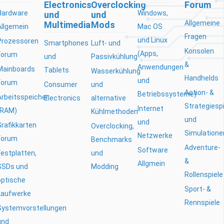
Electronics
Overclocking
Forum
Hardware
Windows,
und
und
Allgemeine
Multimedia
Mods
Allgemein
Mac OS
Fragen
und Linux
Prozessoren
Smartphones
Luft- und
Konsolen
(Apps,
Forum
und
Passivkühlung
&
Anwendungen
Mainboards
Tablets
Wasserkühlung
Handhelds
und
Forum
Consumer
und
Action- &
Betriebssysteme)
Arbeitsspeicher
Electronics
alternative
Strategiesp
Internet
(RAM)
Kühlmethoden
und
und
Grafikkarten
Overclocking,
Simulatione
Netzwerke
Forum
Benchmarks
Adventure-
Software
Festplatten,
und
&
Allgmein
SSDs und
Modding
Rollenspiele
optische
Sport- &
Laufwerke
Rennspiele
Systemvorstellungen
und