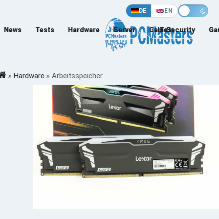
DE
EN
News
Tests
Hardware
Server
Games
IT-Security
Ga
»
Hardware
»
Arbeitsspeicher