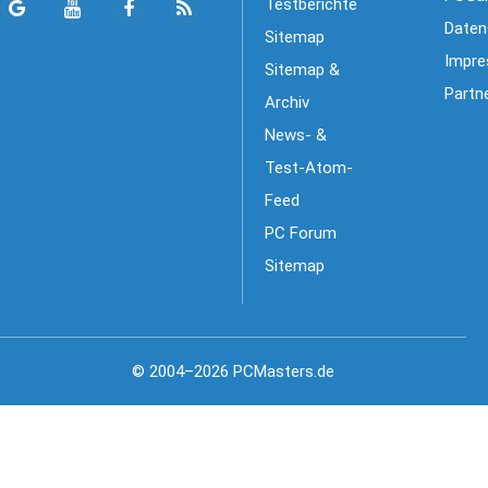
Testberichte
Daten
Sitemap
Impr
Sitemap &
Partn
Archiv
News- &
Test-Atom-
Feed
PC Forum
Sitemap
© 2004–2026 PCMasters.de