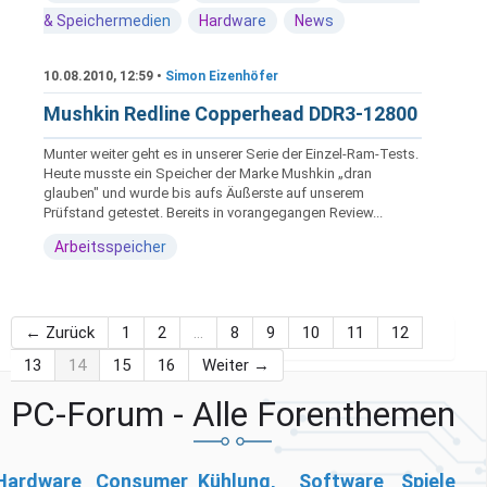
& Speichermedien
Hardware
News
10.08.2010, 12:59 •
Simon Eizenhöfer
Mushkin Redline Copperhead DDR3-12800
Munter weiter geht es in unserer Serie der Einzel-Ram-Tests.
Heute musste ein Speicher der Marke Mushkin „dran
glauben" und wurde bis aufs Äußerste auf unserem
Prüfstand getestet. Bereits in vorangegangen Review...
Arbeitsspeicher
← Zurück
1
2
…
8
9
10
11
12
13
14
15
16
Weiter →
PC-Forum - Alle Forenthemen
Hardware
Consumer
Kühlung,
Software
Spiele