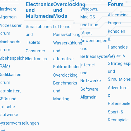
Electronics
Overclocking
Forum
Hardware
Windows,
und
und
Allgemeine
Multimedia
Mods
Allgemein
Mac OS
Fragen
und Linux
Prozessoren
Smartphones
Luft- und
Konsolen
(Apps,
Forum
und
Passivkühlung
&
Anwendungen
Mainboards
Tablets
Wasserkühlung
Handhelds
und
Forum
Consumer
und
Action- &
Betriebssysteme)
Arbeitsspeicher
Electronics
alternative
Strategiesp
Internet
(RAM)
Kühlmethoden
und
und
Grafikkarten
Overclocking,
Simulatione
Netzwerke
Forum
Benchmarks
Adventure-
Software
Festplatten,
und
&
Allgmein
SSDs und
Modding
Rollenspiele
optische
Sport- &
Laufwerke
Rennspiele
Systemvorstellungen