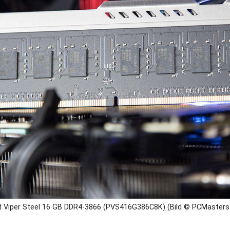
t Viper Steel 16 GB DDR4-3866 (PVS416G386C8K) (Bild © PCMasters