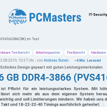
IT-Securit
(PVS416G386C8K) im Test
rdware Testbericht
Arbeitsspeicher
Testbericht
Hardware
3.08.2019, 10:37 Uhr
, von
Andreas Bunen
~6 Min. Lesezeit
Schickes Design gepaart mit guten Leistungsmerkmalen
l 16 GB DDR4-3866 (PVS4
ist Pflicht für ein leistungsstarkes System. Mit hö
 lässt sich mehr als aus dem eigenen System hera
 wichtig und soll Limitierungen mindern. Wir haben uns 
Takt und 18-22-22-40 Timings ausführlich getestet.