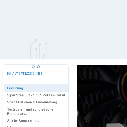
INHALTSVERZEICHNIS
Einleitung
Viper Steel DDR4 OC-RAM im Detail
Spezifikationen & Lieferumfang
Testsystem und synthetische
Benchmarks
Spiele-Benchmarks