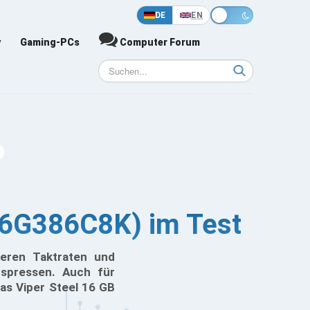
DE
EN
y
Gaming-PCs
Computer Forum
16G386C8K) im Test
heren Taktraten und
uspressen. Auch für
das Viper Steel 16 GB