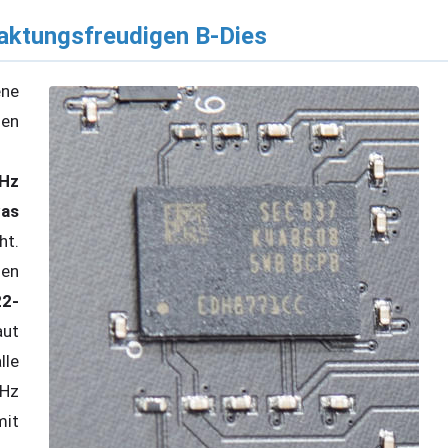
aktungsfreudigen B-Dies
ne
en
Hz
as
ht.
den
22-
ut
le
Hz
mit