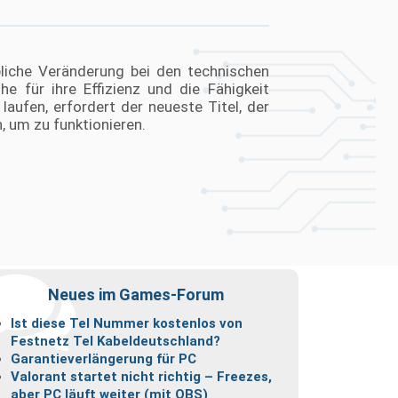
Kron
24
GeForce
ASUS
Mini
GB
RTX
-
K2
GDDR-
5080
ASUS
getestet
Speicher
Slim
ROG
werden
OC
Azoth
erwartet
im
96
bliche Veränderung bei den technischen
Vergleich
HE
e für ihre Effizienz und die Fähigkeit
soll
liefern
laufen, erfordert der neueste Titel, der
 um zu funktionieren.
Neues im Games-Forum
Ist diese Tel Nummer kostenlos von
Festnetz Tel Kabeldeutschland?
Garantieverlängerung für PC
Valorant startet nicht richtig – Freezes,
aber PC läuft weiter (mit OBS)