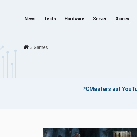
News
Tests
Hardware
Server
Games
»
Games
PCMasters auf YouT
Klicken z