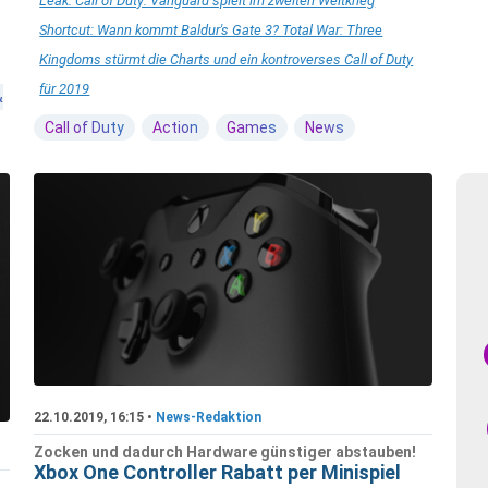
Leak: Call of Duty: Vanguard spielt im zweiten Weltkrieg
Shortcut: Wann kommt Baldur's Gate 3? Total War: Three
Kingdoms stürmt die Charts und ein kontroverses Call of Duty
für 2019
&
Call of Duty
Action
Games
News
22.10.2019, 16:15 •
News-Redaktion
Zocken und dadurch Hardware günstiger abstauben!
Xbox One Controller Rabatt per Minispiel