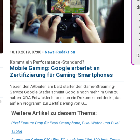
d
10.10.2019, 07:00 •
News-Redaktion
D
Kommt ein Performance-Standard?
Mobile Gaming: Google arbeitet an
Zertifizierung für Gaming-Smartphones
Neben den ARbeiten am bald startenden Game-Streaming-
Service Google Stadia scheint Google noch mehr im Sinn zu
haben. XDA-Entwickler haben nun ein Dokument entdeckt, das
ch
auf ein Programm zur Zertifizierung von G...
Weitere Artikel zu diesem Thema:
Pixel Feature Drop für Pixel Smartphone, Pixel Watch und Pixel
Tablet
Samnsung Galaxy S20 Ultra 5G: Leak bestätigt 100-fach-Zoom