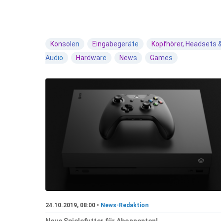
Konsolen
Eingabegeräte
Kopfhörer, Headsets 
Audio
Hardware
News
Games
24.10.2019, 08:00 •
News-Redaktion