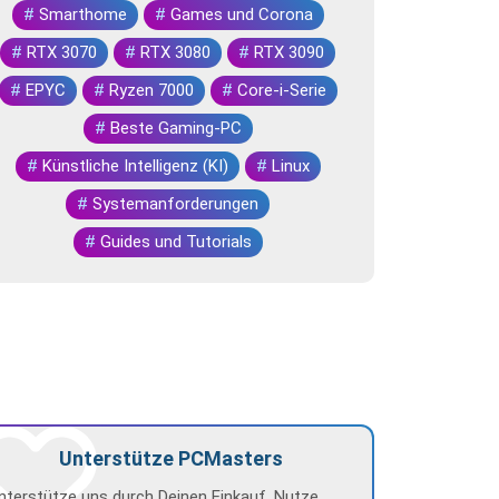
#
Smarthome
#
Games und Corona
#
RTX 3070
#
RTX 3080
#
RTX 3090
#
EPYC
#
Ryzen 7000
#
Core-i-Serie
#
Beste Gaming-PC
#
Künstliche Intelligenz (KI)
#
Linux
#
Systemanforderungen
#
Guides und Tutorials
Unterstütze PCMasters
nterstütze uns durch Deinen Einkauf. Nutze