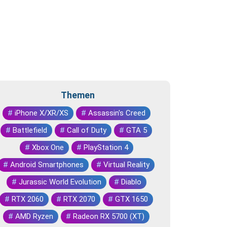
Themen
#
iPhone X/XR/XS
#
Assassin's Creed
#
Battlefield
#
Call of Duty
#
GTA 5
#
Xbox One
#
PlayStation 4
#
Android Smartphones
#
Virtual Reality
#
Jurassic World Evolution
#
Diablo
#
RTX 2060
#
RTX 2070
#
GTX 1650
#
AMD Ryzen
#
Radeon RX 5700 (XT)