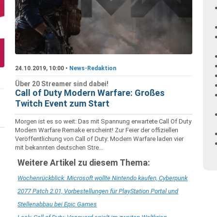
24.10.2019, 10:00 •
News-Redaktion
Über 20 Streamer sind dabei!
Call of Duty Modern Warfare: Großes
Twitch Event zum Start
Morgen ist es so weit: Das mit Spannung erwartete Call Of Duty
Modern Warfare Remake erscheint! Zur Feier der offiziellen
Veröffentlichung von Call of Duty: Modern Warfare laden vier
mit bekannten deutschen Stre...
Weitere Artikel zu diesem Thema:
Wochenrückblick: Microsoft wollte Nintendo kaufen, Cyberpunk
2077 Patch 2.01, Vorbestellungen für PlayStation Portal und
Stellenabbau bei Epic Games