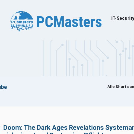
IT-Securit
ube
Alle Shorts a
um Laden · Erst beim Klick werden YouTube-Cookies gesetzt
Doom: The Dark Ages Revelations Systeman