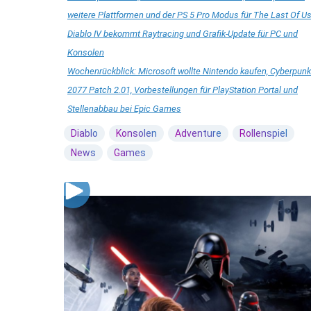
weitere Plattformen und der PS 5 Pro Modus für The Last Of U
Diablo IV bekommt Raytracing und Grafik-Update für PC und
Konsolen
Wochenrückblick: Microsoft wollte Nintendo kaufen, Cyberpunk
2077 Patch 2.01, Vorbestellungen für PlayStation Portal und
Stellenabbau bei Epic Games
Diablo
Konsolen
Adventure
Rollenspiel
News
Games