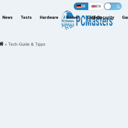
DE
EN
News
Tests
Hardware
Server
Games
IT-Security
Ga
»
Tech-Guide & Tipps