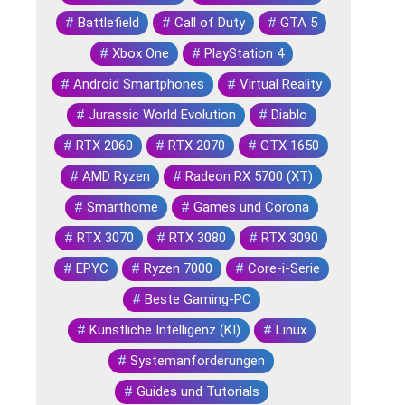
#
Battlefield
#
Call of Duty
#
GTA 5
#
Xbox One
#
PlayStation 4
#
Android Smartphones
#
Virtual Reality
#
Jurassic World Evolution
#
Diablo
#
RTX 2060
#
RTX 2070
#
GTX 1650
#
AMD Ryzen
#
Radeon RX 5700 (XT)
#
Smarthome
#
Games und Corona
#
RTX 3070
#
RTX 3080
#
RTX 3090
#
EPYC
#
Ryzen 7000
#
Core-i-Serie
#
Beste Gaming-PC
#
Künstliche Intelligenz (KI)
#
Linux
#
Systemanforderungen
#
Guides und Tutorials