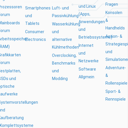
Fragen
und Linux
Prozessoren
Smartphones
Luft- und
Konsolen
(Apps,
Forum
und
Passivkühlung
&
Anwendungen
Mainboards
Tablets
Wasserkühlung
Handhelds
und
Forum
Consumer
und
Action- &
Betriebssysteme)
Arbeitsspeicher
Electronics
alternative
Strategiesp
Internet
(RAM)
Kühlmethoden
und
und
Grafikkarten
Overclocking,
Simulatione
Netzwerke
Forum
Benchmarks
Adventure-
Software
Festplatten,
und
&
Allgmein
SSDs und
Modding
Rollenspiele
optische
Sport- &
Laufwerke
Rennspiele
Systemvorstellungen
und
Kaufberatung
(Komplettsysteme