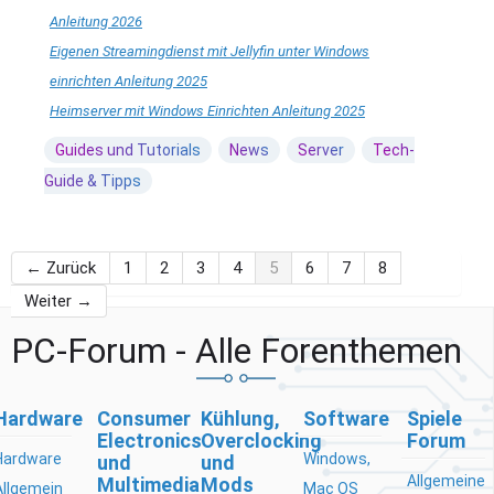
Anleitung 2026
Eigenen Streamingdienst mit Jellyfin unter Windows
einrichten Anleitung 2025
Heimserver mit Windows Einrichten Anleitung 2025
Guides und Tutorials
News
Server
Tech-
Guide & Tipps
← Zurück
1
2
3
4
5
6
7
8
Weiter →
PC-Forum - Alle Forenthemen
Hardware
Consumer
Kühlung,
Software
Spiele
Electronics
Overclocking
Forum
Hardware
Windows,
und
und
Allgemeine
Multimedia
Mods
Allgemein
Mac OS