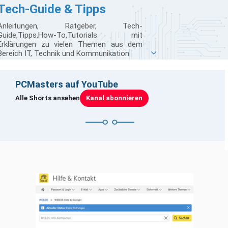
Tech-Guide & Tipps
Anleitungen, Ratgeber, Tech-
Guide,Tipps,How-To,Tutorials mit
Erklärungen zu vielen Themen aus dem
Bereich IT, Technik und Kommunikation
PCMasters auf YouTube
Klicken zum Laden · Erst beim Klick werden YouTube-Cookies
Alle Shorts ansehen
Kanal abonnieren
gesetzt
Mini-PC mit Core i5
Neue GeForce RTX 50
Black-Out GeForce RTX
und 24GB RAM
Super Serie
5080 im SFF-Format -
Schnäppchen? CTONE
aufgetaucht - 18 bis 24
PNY GeForce RTX 5080
Shorts
Kron Mini K2 getestet
GB GDDR-Speicher
Slim OC im Vergleich
werden erwartet