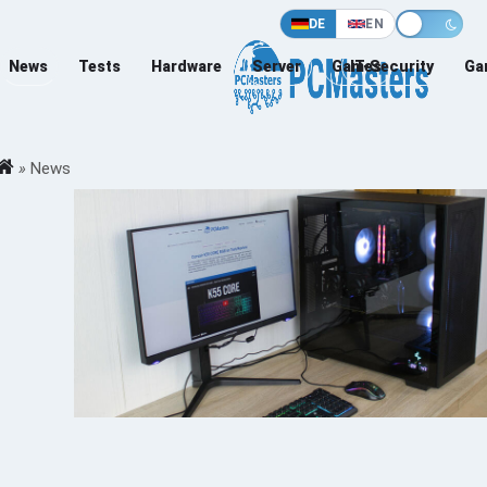
DE
EN
News
Tests
Hardware
Server
Games
IT-Security
Ga
»
News