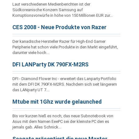
Laut verschiedenen Medienberichten ist der
Südkoreanische Konzern Samsung auf
Korruptionsvorwürfe in höhe von 150 Millionen EUR zur...
CES 2008 - Neue Produkte von Razer
Der kanadische Hersteller Razer für High-End Gamer
Peripherie hat schon viele Produkte in den Markt eingeführt,
darunter viele hoch...
DFI LANParty DK 790FX-M2RS
DFI - Diamond Flower Inc - erweitert das Lanparty Portfolio
mit dem DFI DK 790FX-M2RS. Nachdem sich seit längerem
das LANparty UT 7...
Mtube mit 1Ghz wurde gelaunched
Bis vor kurzen hieß es noch, das neue Subnotebook von
Asus mit dem Namen EeePC sei der kleinste PC den es
jemals gab. Alles Schnick...
Seagate präsentiert die neue Maxtor