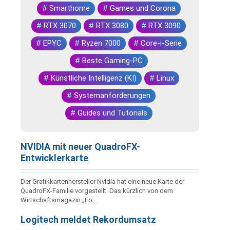
#
Smarthome
#
Games und Corona
#
RTX 3070
#
RTX 3080
#
RTX 3090
#
EPYC
#
Ryzen 7000
#
Core-i-Serie
#
Beste Gaming-PC
#
Künstliche Intelligenz (KI)
#
Linux
#
Systemanforderungen
#
Guides und Tutorials
NVIDIA mit neuer QuadroFX-
Entwicklerkarte
Der Grafikkartenhersteller Nvidia hat eine neue Karte der
QuadroFX-Familie vorgestellt. Das kürzlich von dem
Wirtschaftsmagazin „Fo...
Logitech meldet Rekordumsatz