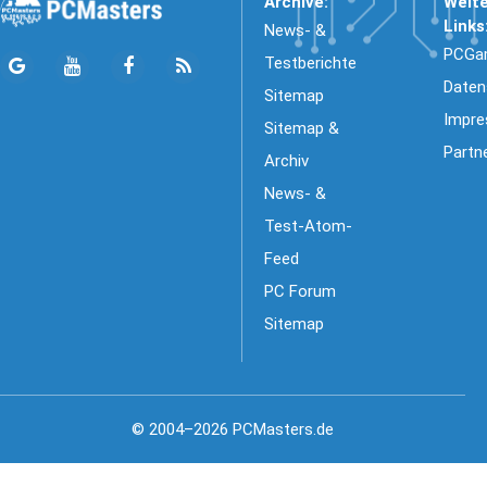
Archive:
Weit
Links
News- &
PCGa
Testberichte
Daten
Sitemap
Impr
Sitemap &
Partn
Archiv
News- &
Test-Atom-
Feed
PC Forum
Sitemap
© 2004–2026 PCMasters.de