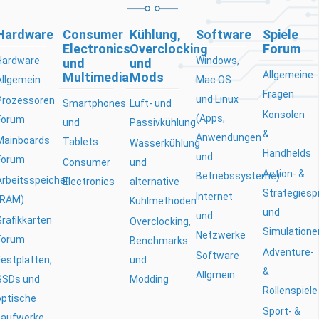
Hardware
Consumer
Kühlung,
Software
Spiele
Electronics
Overclocking
Forum
Hardware
Windows,
und
und
Allgemeine
Multimedia
Mods
Allgemein
Mac OS
Fragen
und Linux
Prozessoren
Smartphones
Luft- und
Konsolen
(Apps,
Forum
und
Passivkühlung
&
Anwendungen
Mainboards
Tablets
Wasserkühlung
Handhelds
und
Forum
Consumer
und
Action- &
Betriebssysteme)
Arbeitsspeicher
Electronics
alternative
Strategiesp
Internet
(RAM)
Kühlmethoden
und
und
Grafikkarten
Overclocking,
Simulatione
Netzwerke
Forum
Benchmarks
Adventure-
Software
Festplatten,
und
&
Allgmein
SSDs und
Modding
Rollenspiele
optische
Sport- &
Laufwerke