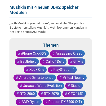
Mushkin mit 4 neuen DDR2 Speicher
Modulen
„With Mushkin you get more“, so lautet der Slogan des
Speicherherstellers Mushkin. Mehr bekommen Kunden in
der Tat: 4 neue RAM-Modu...
Themen
#
iPhone X/XR/XS
#
Assassin's Creed
#
Battlefield
#
Call of Duty
#
GTA 5
#
Xbox One
#
PlayStation 4
#
Android Smartphones
#
Virtual Reality
#
Jurassic World Evolution
#
Diablo
#
RTX 2060
#
RTX 2070
#
GTX 1650
#
AMD Ryzen
#
Radeon RX 5700 (XT)