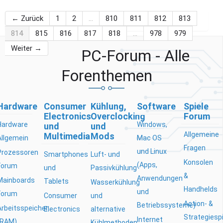
← Zurück
1
2
…
810
811
812
813
814
815
816
817
818
…
978
979
Weiter →
PC-Forum - Alle
Forenthemen
Hardware
Consumer
Kühlung,
Software
Spiele
Electronics
Overclocking
Forum
Hardware
Windows,
und
und
Allgemeine
Multimedia
Mods
Allgemein
Mac OS
Fragen
und Linux
Prozessoren
Smartphones
Luft- und
Konsolen
(Apps,
Forum
und
Passivkühlung
&
Anwendungen
Mainboards
Tablets
Wasserkühlung
Handhelds
und
Forum
Consumer
und
Action- &
Betriebssysteme)
Arbeitsspeicher
Electronics
alternative
Strategiesp
Internet
(RAM)
Kühlmethoden