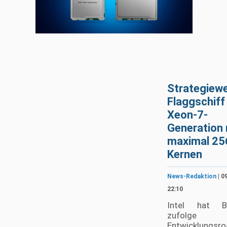
Strategiewe
Flaggschiff
Xeon-7-
Generation 
maximal 25
Kernen
News-Redaktion
| 0
22:10
Intel hat Be
zufolge
Entwicklungsr