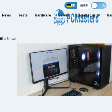
DE
EN
News
Tests
Hardware
Server
Games
IT-Security
Ga
»
News