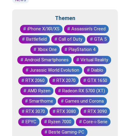
Themen
#
iPhone X/XR/XS
#
Assassin's Creed
#
Battlefield
#
Call of Duty
#
GTA 5
#
Xbox One
#
PlayStation 4
#
Android Smartphones
#
Virtual Reality
#
Jurassic World Evolution
#
Diablo
#
RTX 2060
#
RTX 2070
#
GTX 1650
#
AMD Ryzen
#
Radeon RX 5700 (XT)
#
Smarthome
#
Games und Corona
#
RTX 3070
#
RTX 3080
#
RTX 3090
#
EPYC
#
Ryzen 7000
#
Core-i-Serie
#
Beste Gaming-PC