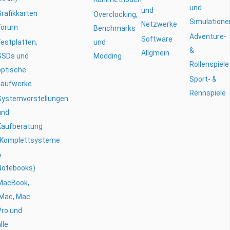
und
und
Grafikkarten
Overclocking,
Simulatione
Netzwerke
Forum
Benchmarks
Adventure-
Software
Festplatten,
und
&
Allgmein
SSDs und
Modding
Rollenspiele
optische
Sport- &
Laufwerke
Rennspiele
Systemvorstellungen
und
Kaufberatung
(Komplettsysteme
&
Notebooks)
MacBook,
iMac, Mac
Pro und
lle