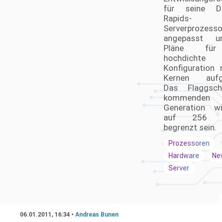
für seine D
Rapids-
Serverprozesso
angepasst u
Pläne für
hochdichte
Konfiguration
Kernen aufg
Das Flaggsch
kommenden X
Generation w
auf 256 P
begrenzt sein.
Prozessoren
Hardware
Ne
Server
06.01.2011, 16:34 •
Andreas Bunen