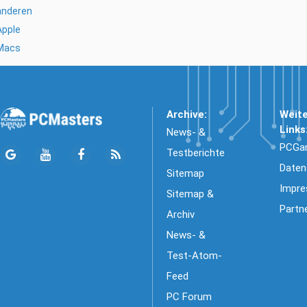
anderen
Apple
Macs
Archive:
Weit
Links
News- &
PCGa
Testberichte
Daten
Sitemap
Impr
Sitemap &
Partn
Archiv
News- &
Test-Atom-
Feed
PC Forum