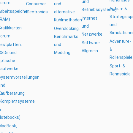
und
Forum
Consumer
und
Action- &
Betriebssysteme)
Arbeitsspeicher
Electronics
alternative
Strategiesp
Internet
(RAM)
Kühlmethoden
und
und
Grafikkarten
Overclocking,
Simulatione
Netzwerke
Forum
Benchmarks
Adventure-
Software
Festplatten,
und
&
Allgmein
SSDs und
Modding
Rollenspiele
optische
Sport- &
Laufwerke
Rennspiele
Systemvorstellungen
und
Kaufberatung
(Komplettsysteme
&
Notebooks)
MacBook,