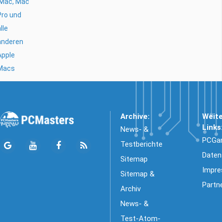
iMac, Mac
Pro und
lle
anderen
Apple
Macs
Archive:
Weit
Links
News- &
PCGa
Testberichte
Daten
Sitemap
Impr
Sitemap &
Partn
Archiv
News- &
Test-Atom-