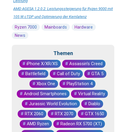
Leistung
AMD AGESA 1.2.0.2: Leistungssteigerung für Ryzen 9000 mit
105 W cTDP und Optimierung der Kernlatenz
Ryzen 7000
Mainboards
Hardware
News
Themen
#
iPhone X/XR/XS
#
Assassin's Creed
#
Battlefield
#
Call of Duty
#
GTA 5
#
Xbox One
#
PlayStation 4
#
Android Smartphones
#
Virtual Reality
#
Jurassic World Evolution
#
Diablo
#
RTX 2060
#
RTX 2070
#
GTX 1650
#
AMD Ryzen
#
Radeon RX 5700 (XT)