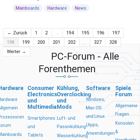
Mainboards
Hardware
News
← Zurück
1
2
…
194
195
196
197
198
199
200
201
202
…
327
328
Weiter →
PC-Forum - Alle
Forenthemen
Hardware
Consumer
Kühlung,
Software
Spiele
Electronics
Overclocking
Forum
Hardware
Windows,
und
und
Allgemeine
Multimedia
Mods
Allgemein
Mac OS
Fragen
und Linux
Prozessoren
Smartphones
Luft- und
Konsolen
(Apps,
Forum
und
Passivkühlung
&
Anwendungen
Mainboards
Tablets
Wasserkühlung
Handhelds