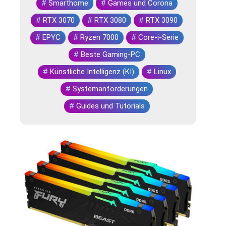
#
Smarthome
#
Games und Corona
#
RTX 3070
#
RTX 3080
#
RTX 3090
#
EPYC
#
Ryzen 7000
#
Core-i-Serie
#
Beste Gaming-PC
#
Künstliche Intelligenz (KI)
#
Linux
#
Systemanforderungen
#
Guides und Tutorials