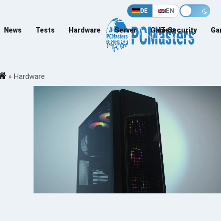
DE
EN
News
Tests
Hardware
Server
Games
IT-Security
Ga
»
Hardware