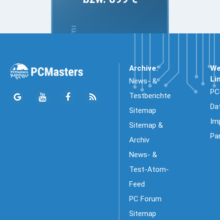
Archive:
We
Li
News- &
PC
Testberichte
Da
Sitemap
Im
Sitemap &
Pa
Archiv
News- &
Test-Atom-
Feed
PC Forum
Sitemap