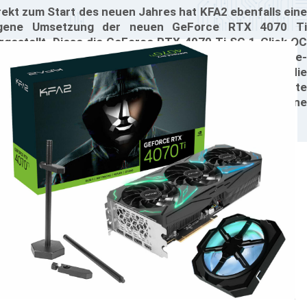
rekt zum Start des neuen Jahres hat KFA2 ebenfalls eine
igene Umsetzung der neuen GeForce RTX 4070 Ti
rgestellt. Diese die GeForce RTX 4070 Ti SG 1-Click OC
tzt den in 4nm-Technologie gefertigten Ada Lovelace-
ip, der über Milliarden von Transistoren verfügt, um die
dürfnisse anspruchsvoller Gamer zu erfüllen. Die Karte
ann bereits bestellt werden und hat eine
eisempfehlung von 949 Euro.