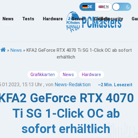
DE
EN
News
Tests
Hardware
Server
Games
IT-Security
Ga
»
News
»
KFA2 GeForce RTX 4070 Ti SG 1-Click OC ab sofort
erhältlich
Grafikkarten
News
Hardware
5.01.2023, 15:13 Uhr
, von
News-Redaktion
~2 Min. Lesezeit
KFA2 GeForce RTX 4070
Ti SG 1-Click OC ab
sofort erhältlich