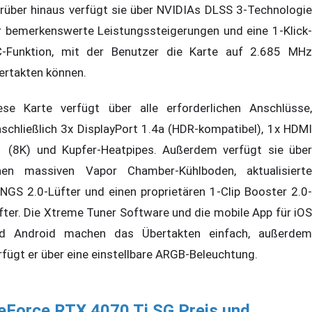
rüber hinaus verfügt sie über NVIDIAs DLSS 3-Technologie
r bemerkenswerte Leistungssteigerungen und eine 1-Klick-
-Funktion, mit der Benutzer die Karte auf 2.685 MHz
ertakten können.
ese Karte verfügt über alle erforderlichen Anschlüsse,
nschließlich 3x DisplayPort 1.4a (HDR-kompatibel), 1x HDMI
1 (8K) und Kupfer-Heatpipes. Außerdem verfügt sie über
nen massiven Vapor Chamber-Kühlboden, aktualisierte
NGS 2.0-Lüfter und einen proprietären 1-Clip Booster 2.0-
fter. Die Xtreme Tuner Software und die mobile App für iOS
d Android machen das Übertakten einfach, außerdem
rfügt er über eine einstellbare ARGB-Beleuchtung.
eForce RTX 4070 Ti SG Preis und