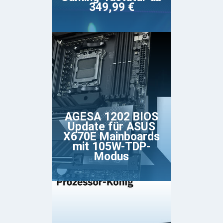
349,99 €
AGESA 1202 BIOS
Update für ASUS
X670E Mainboards
mit 105W-TDP-
Modus