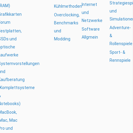
Strategiesp
Internet
(RAM)
Kühlmethoden
und
und
Grafikkarten
Overclocking,
Simulatione
Netzwerke
Forum
Benchmarks
Adventure-
Software
Festplatten,
und
&
Allgmein
SSDs und
Modding
Rollenspiele
optische
Sport- &
Laufwerke
Rennspiele
Systemvorstellungen
und
Kaufberatung
(Komplettsysteme
&
Notebooks)
MacBook,
iMac, Mac
Pro und