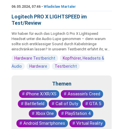
06.05.2024, 07:46 •
Wladislaw Martaler
Logitech PRO X LIGHTSPEED im
Test/Review
Wir haben für euch das Logitech G Pro X Lightspeed
Headset unter die Audio-Lupe genommen – denn warum
sollte sich erstklassiger Sound durch Kabelstränge
einschränken lassen? In unserem Testbericht erfahrt ihr, w...
Hardware Testbericht
Kopfhörer, Headsets &
Audio
Hardware
Testbericht
Themen
#
iPhone X/XR/XS
#
Assassin's Creed
#
Battlefield
#
Call of Duty
#
GTA 5
#
Xbox One
#
PlayStation 4
#
Android Smartphones
#
Virtual Reality