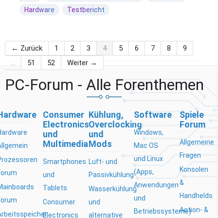
Hardware
Testbericht
← Zurück
1
2
3
4
5
6
7
8
9
…
51
52
Weiter →
PC-Forum - Alle Forenthemen
Hardware
Consumer
Kühlung,
Software
Spiele
Electronics
Overclocking
Forum
Hardware
Windows,
und
und
Allgemeine
Multimedia
Mods
Allgemein
Mac OS
Fragen
und Linux
Prozessoren
Smartphones
Luft- und
Konsolen
(Apps,
Forum
und
Passivkühlung
&
Anwendungen
Mainboards
Tablets
Wasserkühlung
Handhelds
und
Forum
Consumer
und
Action- &
Betriebssysteme)
Arbeitsspeicher
Electronics
alternative