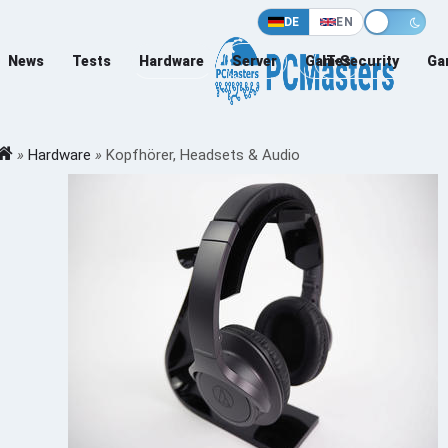
DE
EN
News
Tests
Hardware
Server
Games
IT-Security
Ga
»
Hardware
»
Kopfhörer, Headsets & Audio