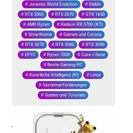
#
Jurassic World Evolution
#
Diablo
#
RTX 2060
#
RTX 2070
#
GTX 1650
#
AMD Ryzen
#
Radeon RX 5700 (XT)
#
Smarthome
#
Games und Corona
#
RTX 3070
#
RTX 3080
#
RTX 3090
#
EPYC
#
Ryzen 7000
#
Core-i-Serie
#
Beste Gaming-PC
#
Künstliche Intelligenz (KI)
#
Linux
#
Systemanforderungen
#
Guides und Tutorials