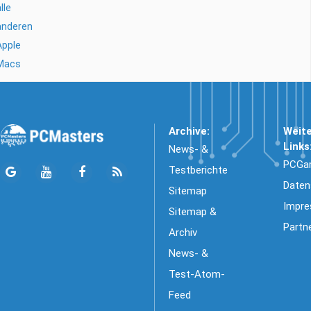
lle
anderen
Apple
Macs
Archive:
Weit
Links
News- &
PCGa
Testberichte
Daten
Sitemap
Impr
Sitemap &
Partn
Archiv
News- &
Test-Atom-
Feed