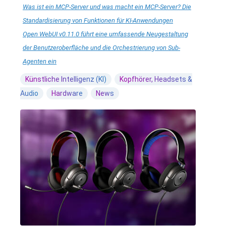
Was ist ein MCP-Server und was macht ein MCP-Server? Die
Standardisierung von Funktionen für KI-Anwendungen
Open WebUI v0.11.0 führt eine umfassende Neugestaltung
der Benutzeroberfläche und die Orchestrierung von Sub-
Agenten ein
Künstliche Intelligenz (KI)
Kopfhörer, Headsets &
Audio
Hardware
News