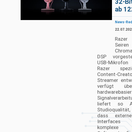
32-Bi
ab 12
News-Red
22.07.202
Razer
Seir
Chroma
DSP vorgeste
USB-Mikrofon 
Razer spezi
Content-Crea
Streamer entwi
verfügt üb
hardwarebasier
Signalverarbe
liefert so 
Studioqualit
dass extern
Interface
komplexe