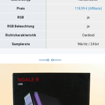
Preis
118,99 € (Affiliate)
RGB
ja
RGB Beleuchtung
ja
Richtcharakteristik
Cardioid
Samplerate
96k Hz / 24 bit