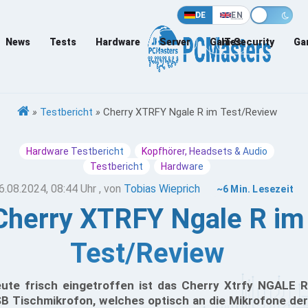
DE
EN
News
Tests
Hardware
Server
Games
IT-Security
Ga
»
Testbericht
»
Cherry XTRFY Ngale R im Test/Review
Hardware Testbericht
Kopfhörer, Headsets & Audio
Testbericht
Hardware
6.08.2024, 08:44 Uhr
, von
Tobias Wieprich
~6 Min. Lesezeit
Cherry XTRFY Ngale R im
Test/Review
ute frisch eingetroffen ist das Cherry Xtrfy NGALE R
B Tischmikrofon, welches optisch an die Mikrofone der