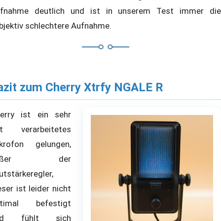
fnahme deutlich und ist in unserem Test immer die
bjektiv schlechtere Aufnahme.
azit zum Cherry Xtrfy NGALE R
erry ist ein sehr
t verarbeitetes
krofon gelungen,
ußer der
utstärkeregler,
eser ist leider nicht
timal befestigt
nd fühlt sich