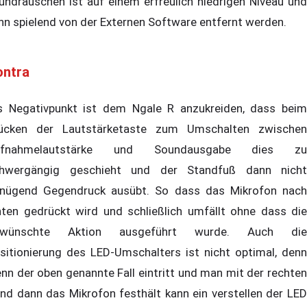
undrauschen ist auf einem erfreulich niedrigen Niveau und
nn spielend von der Externen Software entfernt werden.
ontra
s Negativpunkt ist dem Ngale R anzukreiden, dass beim
ücken der Lautstärketaste zum Umschalten zwischen
ufnahmelautstärke und Soundausgabe dies zu
hwergängig geschieht und der Standfuß dann nicht
nügend Gegendruck ausübt. So dass das Mikrofon nach
nten gedrückt wird und schließlich umfällt ohne dass die
ewünschte Aktion ausgeführt wurde. Auch die
sitionierung des LED-Umschalters ist nicht optimal, denn
nn der oben genannte Fall eintritt und man mit der rechten
nd dann das Mikrofon festhält kann ein verstellen der LED