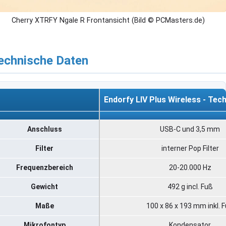
Cherry XTRFY Ngale R Frontansicht (Bild © PCMasters.de)
echnische Daten
Endorfy LIV Plus Wireless - Tec
Endorfy LIV Plus Wireless - Tec
Anschluss
USB-C und 3,5 mm
Filter
interner Pop Filter
Frequenzbereich
20-20.000 Hz
Gewicht
492 g incl. Fuß
Maße
100 x 86 x 193 mm inkl. 
Mikrofontyp
Kondensator