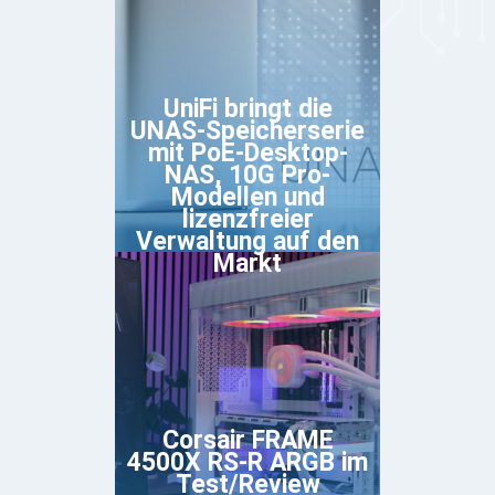
UniFi bringt die
UNAS-Speicherserie
mit PoE-Desktop-
NAS, 10G Pro-
Modellen und
lizenzfreier
Verwaltung auf den
Markt
Corsair FRAME
4500X RS-R ARGB im
Test/Review