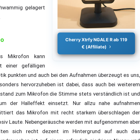
hwammig gelagert
.
ro
Cherry Xtrfy NGALE R ab 119
€ (Affiliate)
s Mikrofon kann
t einer gefälligen
tik punkten und auch bei den Aufnahmen überzeugt es uns,
sonders hervorzuheben ist dabei, dass auch bei weiterem
stand zum Mikrofon die Stimme stets verständlich ist und
um der Halleffekt einsetzt. Nur allzu nahe aufnahmen
ittiert das Mikrofon mit recht starkem überschlagen der
osiv Laute. Nebengeräusche werden mit aufgenommen aber
lten sich recht dezent im Hintergrund auf auch das