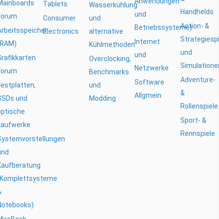
Anwendungen
Mainboards
Tablets
Wasserkühlung
Handhelds
und
Forum
Consumer
und
Action- &
Betriebssysteme)
Arbeitsspeicher
Electronics
alternative
Strategiesp
Internet
(RAM)
Kühlmethoden
und
und
Grafikkarten
Overclocking,
Simulatione
Netzwerke
Forum
Benchmarks
Adventure-
Software
Festplatten,
und
&
Allgmein
SSDs und
Modding
Rollenspiele
optische
Sport- &
Laufwerke
Rennspiele
Systemvorstellungen
und
Kaufberatung
(Komplettsysteme
&
Notebooks)