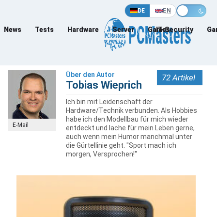
DE
EN
News
Tests
Hardware
Server
Games
IT-Security
Ga
Über den Autor
72 Artikel
Tobias Wieprich
Ich bin mit Leidenschaft der
Hardware/Technik verbunden. Als Hobbies
habe ich den Modellbau für mich wieder
E-Mail
entdeckt und lache für mein Leben gerne,
auch wenn mein Humor manchmal unter
die Gürtellinie geht. "Sport mach ich
morgen, Versprochen!"