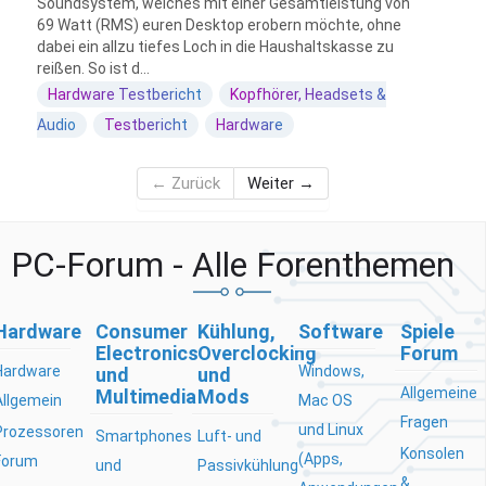
Soundsystem, welches mit einer Gesamtleistung von
69 Watt (RMS) euren Desktop erobern möchte, ohne
dabei ein allzu tiefes Loch in die Haushaltskasse zu
reißen. So ist d...
Hardware Testbericht
Kopfhörer, Headsets &
Audio
Testbericht
Hardware
← Zurück
Weiter →
PC-Forum - Alle Forenthemen
Hardware
Consumer
Kühlung,
Software
Spiele
Electronics
Overclocking
Forum
Hardware
Windows,
und
und
Allgemeine
Multimedia
Mods
Allgemein
Mac OS
Fragen
und Linux
Prozessoren
Smartphones
Luft- und
Konsolen
(Apps,
Forum
und
Passivkühlung
&