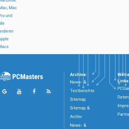
MacBook,
iMac, Mac
Pro und
lle
anderen
Apple
Macs
Archive:
Weit
Links
News- &
PCGa
Testberichte
Daten
Sitemap
Impr
Sitemap &
Partn
Archiv
News- &