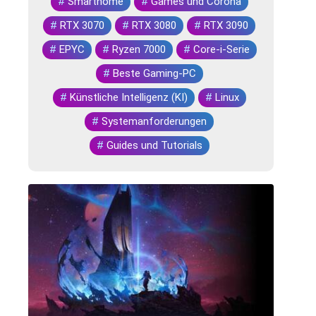
#
Smarthome
#
Games und Corona
#
RTX 3070
#
RTX 3080
#
RTX 3090
#
EPYC
#
Ryzen 7000
#
Core-i-Serie
#
Beste Gaming-PC
#
Künstliche Intelligenz (KI)
#
Linux
#
Systemanforderungen
#
Guides und Tutorials