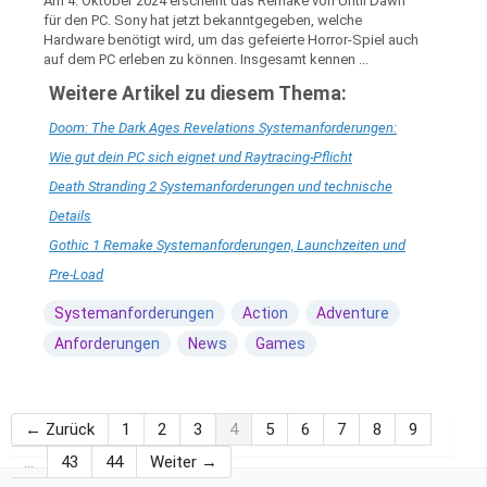
Am 4. Oktober 2024 erscheint das Remake von Until Dawn
für den PC. Sony hat jetzt bekanntgegeben, welche
Hardware benötigt wird, um das gefeierte Horror-Spiel auch
auf dem PC erleben zu können. Insgesamt kennen ...
Weitere Artikel zu diesem Thema:
Doom: The Dark Ages Revelations Systemanforderungen:
Wie gut dein PC sich eignet und Raytracing-Pflicht
Death Stranding 2 Systemanforderungen und technische
Details
Gothic 1 Remake Systemanforderungen, Launchzeiten und
Pre-Load
Systemanforderungen
Action
Adventure
Anforderungen
News
Games
← Zurück
1
2
3
4
5
6
7
8
9
…
43
44
Weiter →