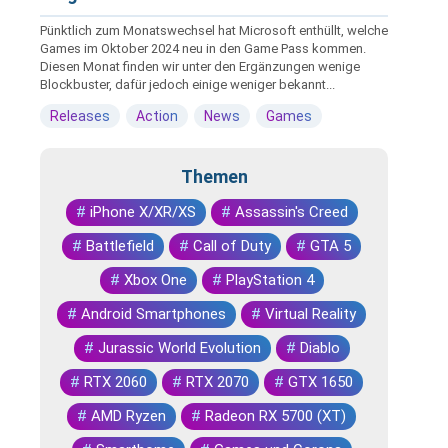
Pünktlich zum Monatswechsel hat Microsoft enthüllt, welche
Games im Oktober 2024 neu in den Game Pass kommen.
Diesen Monat finden wir unter den Ergänzungen wenige
Blockbuster, dafür jedoch einige weniger bekannt...
Releases
Action
News
Games
Themen
#
iPhone X/XR/XS
#
Assassin's Creed
#
Battlefield
#
Call of Duty
#
GTA 5
#
Xbox One
#
PlayStation 4
#
Android Smartphones
#
Virtual Reality
#
Jurassic World Evolution
#
Diablo
#
RTX 2060
#
RTX 2070
#
GTX 1650
#
AMD Ryzen
#
Radeon RX 5700 (XT)