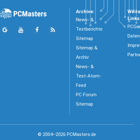
Archive:
Weit
Links
News- &
PCGa
Testberichte
Daten
Sitemap
Impr
Sitemap &
Partn
Archiv
News- &
Test-Atom-
Feed
PC Forum
Sitemap
© 2004–2026 PCMasters.de