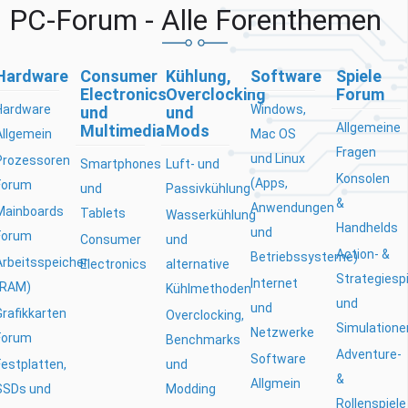
PC-Forum - Alle Forenthemen
Hardware
Consumer
Kühlung,
Software
Spiele
Electronics
Overclocking
Forum
Hardware
Windows,
und
und
Allgemeine
Multimedia
Mods
Allgemein
Mac OS
Fragen
und Linux
Prozessoren
Smartphones
Luft- und
Konsolen
(Apps,
Forum
und
Passivkühlung
&
Anwendungen
Mainboards
Tablets
Wasserkühlung
Handhelds
und
Forum
Consumer
und
Action- &
Betriebssysteme)
Arbeitsspeicher
Electronics
alternative
Strategiesp
Internet
(RAM)
Kühlmethoden
und
und
Grafikkarten
Overclocking,
Simulatione
Netzwerke
Forum
Benchmarks
Adventure-
Software
Festplatten,
und
&
Allgmein
SSDs und
Modding
Rollenspiele