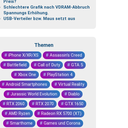
Preis?
Schlechtere Grafik nach VDRAM-Abbruch
Spannungs Erhöhung.
USB-Verteiler bzw. Maus setzt aus
Themen
#
iPhone X/XR/XS
#
Assassin's Creed
#
Battlefield
#
Call of Duty
#
GTA 5
#
Xbox One
#
PlayStation 4
#
Android Smartphones
#
Virtual Reality
#
Jurassic World Evolution
#
Diablo
#
RTX 2060
#
RTX 2070
#
GTX 1650
#
AMD Ryzen
#
Radeon RX 5700 (XT)
#
Smarthome
#
Games und Corona