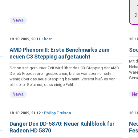
D
News
19.10.2009, 20:11 •
korni
18.1
AMD Phenom II: Erste Benchmarks zum
Soc
neuen C3 Stepping aufgetaucht
Mit d
Neha
Schon seit geraumer Zeit wird über das C3-Stepping der AMD
Ware
Deneb Prozessoren gesprochen, bisher war aber nur sehr
Serv
wenig über das neue Stepping bekannt. Vorerst hieß es von
offizieller Seite nur, dass einige Fehl...
News
Ne
18.10.2009, 21:12 •
Philipp Trulson
18.1
Danger Den DD-5870: Neuer Kühlblock für
Neu
Radeon HD 5870
Fes