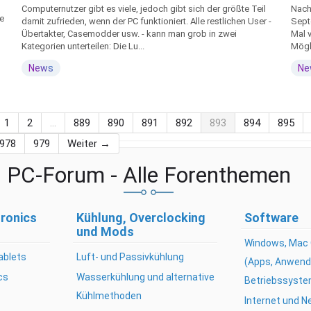
Computernutzer gibt es viele, jedoch gibt sich der größte Teil
Nach 
he
damit zufrieden, wenn der PC funktioniert. Alle restlichen User -
Sept
Übertakter, Casemodder usw. - kann man grob in zwei
Mal v
Kategorien unterteilen: Die Lu...
Mögli
News
Ne
1
2
…
889
890
891
892
893
894
895
978
979
Weiter →
PC-Forum - Alle Forenthemen
ronics
Kühlung, Overclocking
Software
und Mods
Windows, Mac 
ablets
Luft- und Passivkühlung
(Apps, Anwend
cs
Wasserkühlung und alternative
Betriebssyste
Kühlmethoden
Internet und 