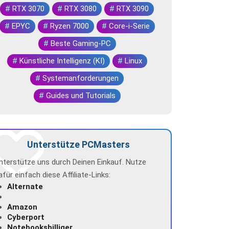
#
RTX 3070
#
RTX 3080
#
RTX 3090
#
EPYC
#
Ryzen 7000
#
Core-i-Serie
#
Beste Gaming-PC
#
Künstliche Intelligenz (KI)
#
Linux
#
Systemanforderungen
#
Guides und Tutorials
Unterstütze PCMasters
nterstütze uns durch Deinen Einkauf. Nutze
afür einfach diese Affiliate-Links:
Alternate
Amazon
Cyberport
Notebooksbilliger