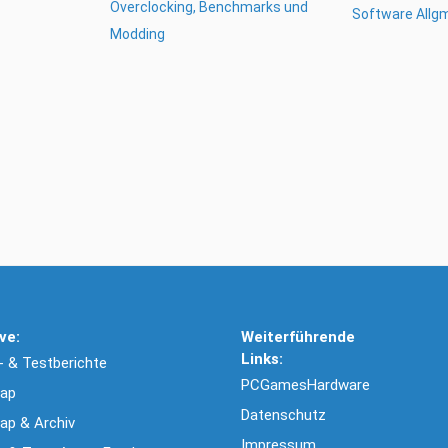
Overclocking, Benchmarks und
Software Allg
Modding
ve:
Weiterführende
Links:
 & Testberichte
PCGamesHardware
ap
Datenschutz
ap & Archiv
Impressum