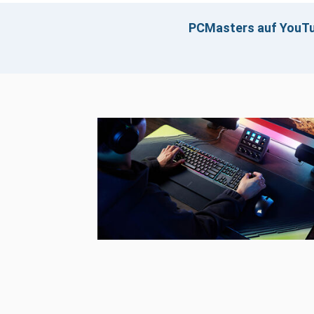
PCMasters auf YouT
Klicken z