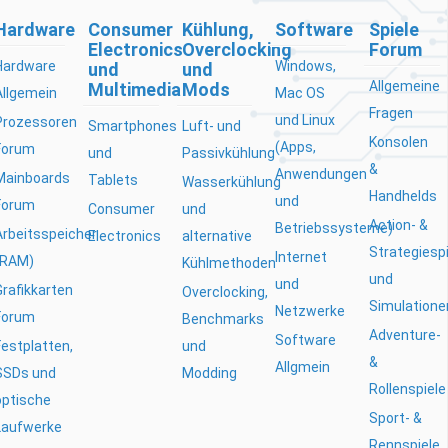
Hardware
Consumer
Kühlung,
Software
Spiele
Electronics
Overclocking
Forum
Hardware
Windows,
und
und
Allgemeine
Multimedia
Mods
Allgemein
Mac OS
Fragen
und Linux
Prozessoren
Smartphones
Luft- und
Konsolen
(Apps,
Forum
und
Passivkühlung
&
Anwendungen
Mainboards
Tablets
Wasserkühlung
Handhelds
und
Forum
Consumer
und
Action- &
Betriebssysteme)
Arbeitsspeicher
Electronics
alternative
Strategiesp
Internet
(RAM)
Kühlmethoden
und
und
Grafikkarten
Overclocking,
Simulatione
Netzwerke
Forum
Benchmarks
Adventure-
Software
Festplatten,
und
&
Allgmein
SSDs und
Modding
Rollenspiele
optische
Sport- &
Laufwerke
Rennspiele