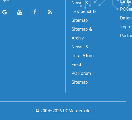
Links
News- &
PCGa
Testberichte
Daten
Sitemap
Impr
Sitemap &
Partn
Archiv
News- &
Test-Atom-
Feed
PC Forum
Sitemap
© 2004–2026 PCMasters.de