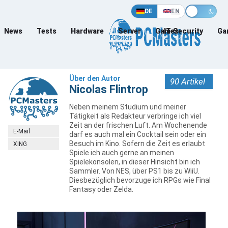
DE
EN
News
Tests
Hardware
Server
Games
IT-Security
Ga
Über den Autor
90 Artikel
Nicolas Flintrop
Neben meinem Studium und meiner
Tätigkeit als Redakteur verbringe ich viel
Zeit an der frischen Luft. Am Wochenende
E-Mail
darf es auch mal ein Cocktail sein oder ein
Besuch im Kino. Sofern die Zeit es erlaubt
XING
Spiele ich auch gerne an meinen
Spielekonsolen, in dieser Hinsicht bin ich
Sammler. Von NES, über PS1 bis zu WiiU.
Diesbezüglich bevorzuge ich RPGs wie Final
Fantasy oder Zelda.