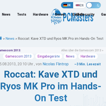
DE
EN
News
Tests
Hardware
Server
Games
IT-Security
Ga
»
News
»
Roccat: Kave XTD und Ryos MK Pro im Hands-On Test
amescom 2013:
Alles über die Gamescom 2013 »
Gamescom 2013
Eingabegeräte
News
Hardware
5.08.2013, 20:10 Uhr
, von
Nicolas Flintrop
~3 Min. Lesezeit
Roccat: Kave XTD und
Ryos MK Pro im Hands-
On Test