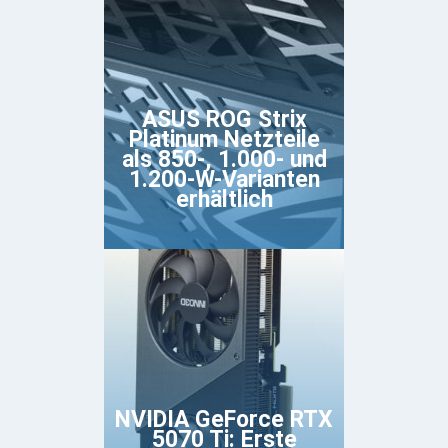
ASUS ROG Strix
Platinum Netzteile
als 850-, 1.000- und
1.200-W-Varianten
erhältlich
NVIDIA GeForce RTX
5070 Ti: Erste