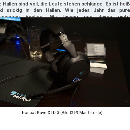
e Hallen sind voll, die Leute stehen schlange. Es ist heiß
d stickig in den Hallen. Wie jedes Jahr das pure
amescom Feeling. Wir lassen uns davon nicht
terkriegen und kämpfen uns von Halle zu Halle. Bereits
 Donnerstag besuchten wir den Hersteller Roccat.
ben bereits lange angekündigten Produkten wie der
os MK Pro, gab es aber auch ein neues Produkt, welches
r Gamescom erstmals gezeigt wurde – das Roccat Kave
D Headset.
Roccat Kave XTD 3 (Bild © PCMasters.de)