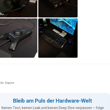
lle: Eigene
Bleib am Puls der Hardware-Welt
Keinen Test, keinen Leak und keinen Deep-Dive verpassen – folge