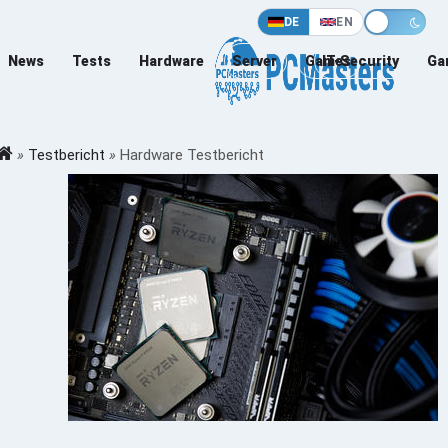
DE
EN
News
Tests
Hardware
Server
Games
IT-Security
Ga
»
Testbericht
»
Hardware Testbericht