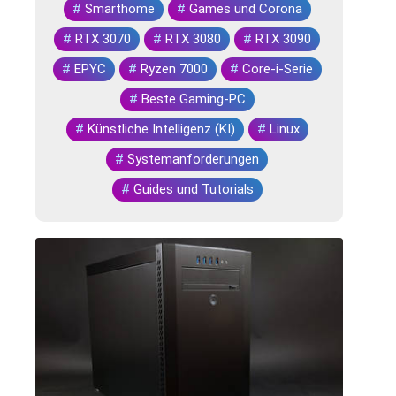
#
Smarthome
#
Games und Corona
#
RTX 3070
#
RTX 3080
#
RTX 3090
#
EPYC
#
Ryzen 7000
#
Core-i-Serie
#
Beste Gaming-PC
#
Künstliche Intelligenz (KI)
#
Linux
#
Systemanforderungen
#
Guides und Tutorials