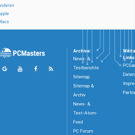
anderen
Apple
Macs
Archive:
Weit
Links
News- &
PCGa
Testberichte
Daten
Sitemap
Impr
Sitemap &
Partn
Archiv
News- &
Test-Atom-
Feed
PC Forum