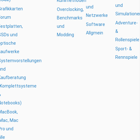
Kühlmethoden
und
und
Grafikkarten
Overclocking,
Simulatione
Netzwerke
Forum
Benchmarks
Adventure-
Software
Festplatten,
und
&
Allgmein
SSDs und
Modding
Rollenspiele
optische
Sport- &
Laufwerke
Rennspiele
Systemvorstellungen
und
Kaufberatung
(Komplettsysteme
&
Notebooks)
MacBook,
iMac, Mac
Pro und
lle