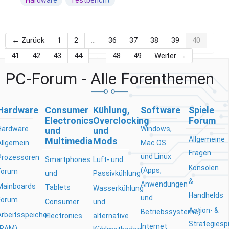
Hardware
Testbericht
← Zurück
1
2
…
36
37
38
39
40
41
42
43
44
…
48
49
Weiter →
PC-Forum - Alle Forenthemen
Hardware
Consumer
Kühlung,
Software
Spiele
Electronics
Overclocking
Forum
Hardware
Windows,
und
und
Allgemeine
Multimedia
Mods
Allgemein
Mac OS
Fragen
und Linux
Prozessoren
Smartphones
Luft- und
Konsolen
(Apps,
Forum
und
Passivkühlung
&
Anwendungen
Mainboards
Tablets
Wasserkühlung
Handhelds
und
Forum
Consumer
und
Action- &
Betriebssysteme)
Arbeitsspeicher
Electronics
alternative
Strategiesp
Internet
(RAM)