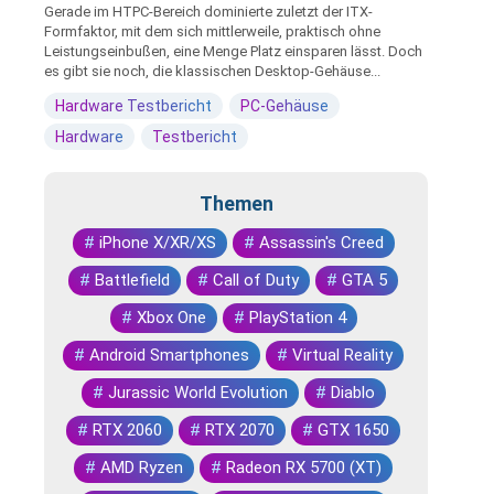
Gerade im HTPC-Bereich dominierte zuletzt der ITX-
Formfaktor, mit dem sich mittlerweile, praktisch ohne
Leistungseinbußen, eine Menge Platz einsparen lässt. Doch
es gibt sie noch, die klassischen Desktop-Gehäuse...
Hardware Testbericht
PC-Gehäuse
Hardware
Testbericht
Themen
#
iPhone X/XR/XS
#
Assassin's Creed
#
Battlefield
#
Call of Duty
#
GTA 5
#
Xbox One
#
PlayStation 4
#
Android Smartphones
#
Virtual Reality
#
Jurassic World Evolution
#
Diablo
#
RTX 2060
#
RTX 2070
#
GTX 1650
#
AMD Ryzen
#
Radeon RX 5700 (XT)