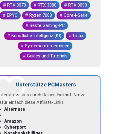
#
RTX 3070
#
RTX 3080
#
RTX 3090
#
EPYC
#
Ryzen 7000
#
Core-i-Serie
#
Beste Gaming-PC
#
Künstliche Intelligenz (KI)
#
Linux
#
Systemanforderungen
#
Guides und Tutorials
Unterstütze PCMasters
nterstütze uns durch Deinen Einkauf. Nutze
afür einfach diese Affiliate-Links:
Alternate
Amazon
Cyberport
Notebooksbilliger