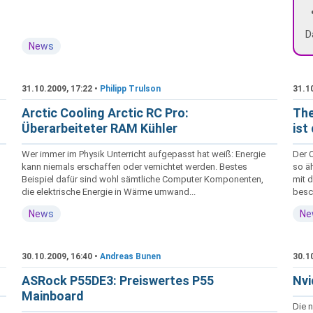
D
News
31.10.2009, 17:22 •
Philipp Trulson
31.1
Arctic Cooling Arctic RC Pro:
The
Überarbeiteter RAM Kühler
ist
Wer immer im Physik Unterricht aufgepasst hat weiß: Energie
Der 
kann niemals erschaffen oder vernichtet werden. Bestes
so äh
Beispiel dafür sind wohl sämtliche Computer Komponenten,
mit 
die elektrische Energie in Wärme umwand...
besch
News
Ne
30.10.2009, 16:40 •
Andreas Bunen
30.1
ASRock P55DE3: Preiswertes P55
Nvi
Mainboard
Die n