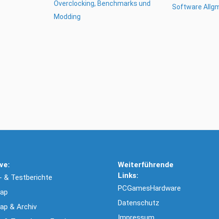
Overclocking, Benchmarks und
Software Allg
Modding
ve:
Weiterführende
Links:
 & Testberichte
PCGamesHardware
ap
Datenschutz
ap & Archiv
Impressum