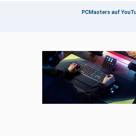
PCMasters auf YouT
Klicken z