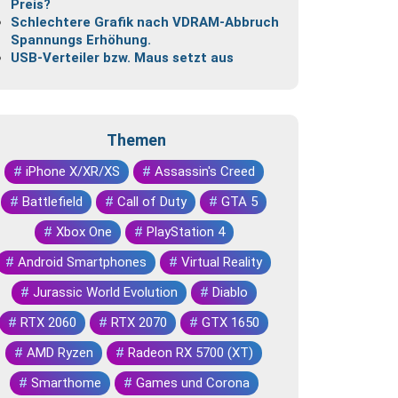
Preis?
Schlechtere Grafik nach VDRAM-Abbruch
Spannungs Erhöhung.
USB-Verteiler bzw. Maus setzt aus
Themen
#
iPhone X/XR/XS
#
Assassin's Creed
#
Battlefield
#
Call of Duty
#
GTA 5
#
Xbox One
#
PlayStation 4
#
Android Smartphones
#
Virtual Reality
#
Jurassic World Evolution
#
Diablo
#
RTX 2060
#
RTX 2070
#
GTX 1650
#
AMD Ryzen
#
Radeon RX 5700 (XT)
#
Smarthome
#
Games und Corona