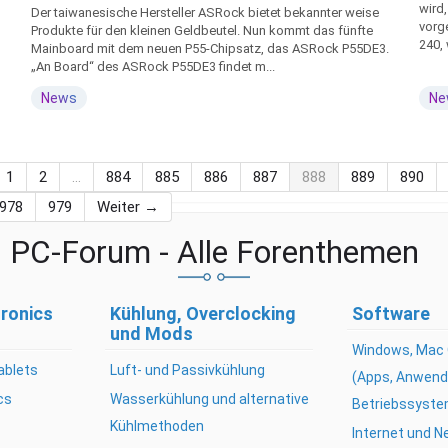
wird,
Der taiwanesische Hersteller ASRock bietet bekannter weise
vorg
Produkte für den kleinen Geldbeutel. Nun kommt das fünfte
240, 
Mainboard mit dem neuen P55-Chipsatz, das ASRock P55DE3.
„An Board“ des ASRock P55DE3 findet m...
News
Ne
1
2
…
884
885
886
887
888
889
890
978
979
Weiter →
PC-Forum - Alle Forenthemen
ronics
Kühlung, Overclocking
Software
und Mods
Windows, Mac 
ablets
Luft- und Passivkühlung
(Apps, Anwend
cs
Wasserkühlung und alternative
Betriebssyste
Kühlmethoden
Internet und 