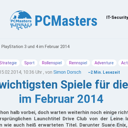
IT-Securit
e PlayStation 3 und 4 im Februar 2014
Strategie
Sport
Rollenspiel
Rennspiel
Adventure
Act
15.02.2014, 10:36 Uhr
, von
Simon Dorsch
~2 Min. Lesezeit
ichtigsten Spiele für die
im Februar 2014
hon halb vorbei, doch warten weiterhin noch einige rich
sprünglichen Launchtitel Drive Club von der Leine l
n wie auch heiß erwarteten Titel. Darunter Suare Enix,