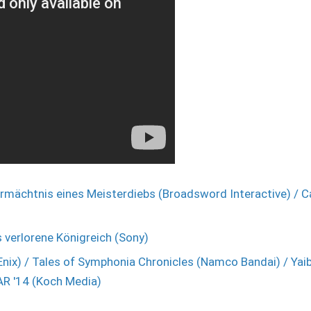
rmächtnis eines Meisterdiebs (Broadsword Interactive) / Ca
s verlorene Königreich (Sony)
Enix) / Tales of Symphonia Chronicles (Namco Bandai) / Yaib
R '14 (Koch Media)