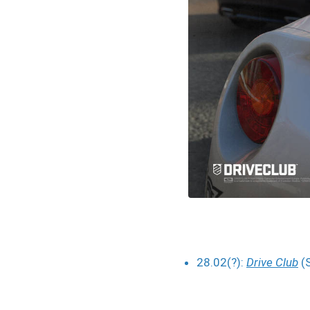
28.02(?):
Drive Club
(S