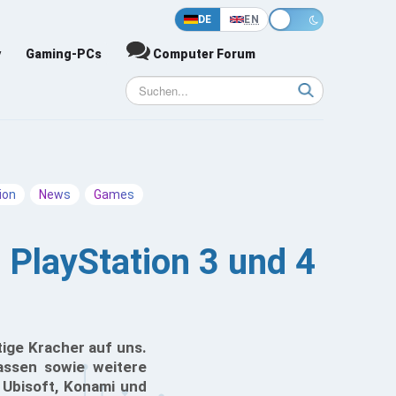
DE
EN
y
Gaming-PCs
Computer Forum
ion
News
Games
 PlayStation 3 und 4
tige Kracher auf uns.
assen sowie weitere
 Ubisoft, Konami und