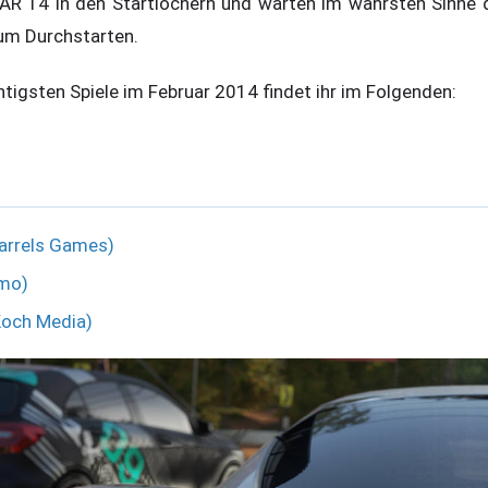
R 14 in den Startlöchern und warten im wahrsten Sinne 
um Durchstarten.
htigsten Spiele im Februar 2014 findet ihr im Folgenden:
Barrels Games)
cmo)
Koch Media)