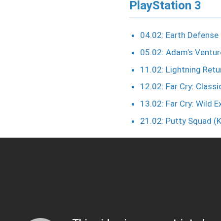
PlayStation 3
04.02: Earth Defense 
05.02: Adam’s Venture
11.02: Lightning Retu
12.02: Far Cry: Classi
13.02: Far Cry: Wild E
21.02: Putty Squad (