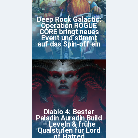
Deep Rock Galactic:
Operation ROGUE
CORE bringt neues
Event und stimmt
auf das Spin-off ein
Diablo 4: Bester
Paladin Auradin Build
– Leveln & frühe
Qualstufen für Lord
of Hatred