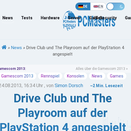
DE
EN
News
Tests
Hardware
Server
Games
IT-Security
Ga
»
News
»
Drive Club und The Playroom auf der PlayStation 4
angespielt
amescom 2013:
Alles über die Gamescom 2013 »
Gamescom 2013
Rennspiel
Konsolen
News
Games
24.08.2013, 16:34 Uhr
, von
Simon Dorsch
~2 Min. Lesezeit
Drive Club und The
Playroom auf der
PlayStation 4 angespielt