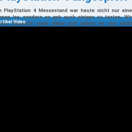
 PlayStation 4 Messestand war heute nicht nur eine
nge los, sondern es gab auch einiges zu testen. Wir
rtikel Video
ren natürlich auch dabei und haben es uns nicht
hmen lassen den Gran Tourismo Konkurrent Driveclub
wie The Playroom anzutesten. Vorweg schon Mal,
ides konnte klar überzeugen.