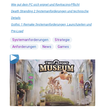
Wie gut dein PC sich eignet und Raytracing-Pflicht
Death Stranding 2 Systemanforderungen und technische
Details
Gothic 1 Remake Systemanforderungen, Launchzeiten und
Pre-Load
Systemanforderungen
Strategie
Anforderungen
News
Games