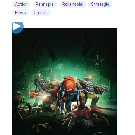
Action
Rennspiel
Rollenspiel
Strategie
News
Games