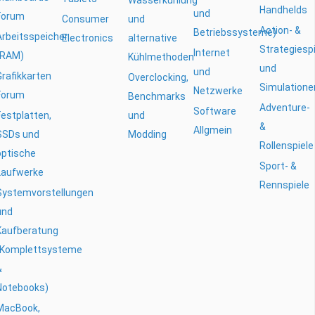
Handhelds
und
Forum
Consumer
und
Action- &
Betriebssysteme)
Arbeitsspeicher
Electronics
alternative
Strategiesp
Internet
(RAM)
Kühlmethoden
und
und
Grafikkarten
Overclocking,
Simulatione
Netzwerke
Forum
Benchmarks
Adventure-
Software
Festplatten,
und
&
Allgmein
SSDs und
Modding
Rollenspiele
optische
Sport- &
Laufwerke
Rennspiele
Systemvorstellungen
und
Kaufberatung
(Komplettsysteme
&
Notebooks)
MacBook,