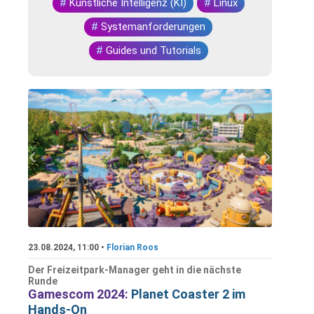
#
Künstliche Intelligenz (KI)
#
Linux
#
Systemanforderungen
#
Guides und Tutorials
23.08.2024, 11:00 •
Florian Roos
Der Freizeitpark-Manager geht in die nächste
Runde
Gamescom 2024:
Planet Coaster 2 im
Hands-On