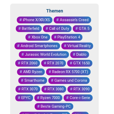
Themen
#
iPhone X/XR/XS
#
Assassin's Creed
#
Battlefield
#
Call of Duty
#
GTA 5
#
Xbox One
#
PlayStation 4
#
Android Smartphones
#
Virtual Reality
#
Jurassic World Evolution
#
Diablo
#
RTX 2060
#
RTX 2070
#
GTX 1650
#
AMD Ryzen
#
Radeon RX 5700 (XT)
#
Smarthome
#
Games und Corona
#
RTX 3070
#
RTX 3080
#
RTX 3090
#
EPYC
#
Ryzen 7000
#
Core-i-Serie
#
Beste Gaming-PC