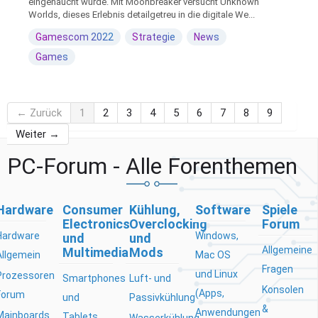
eingehaucht wurde. Mit Moonbreaker versucht Unknown
Worlds, dieses Erlebnis detailgetreu in die digitale We...
Gamescom 2022
Strategie
News
Games
← Zurück
1
2
3
4
5
6
7
8
9
Weiter →
PC-Forum - Alle Forenthemen
Hardware
Consumer
Kühlung,
Software
Spiele
Electronics
Overclocking
Forum
Hardware
Windows,
und
und
Allgemeine
Multimedia
Mods
Allgemein
Mac OS
Fragen
und Linux
Prozessoren
Smartphones
Luft- und
Konsolen
(Apps,
Forum
und
Passivkühlung
&
Anwendungen
Mainboards
Tablets
Wasserkühlung