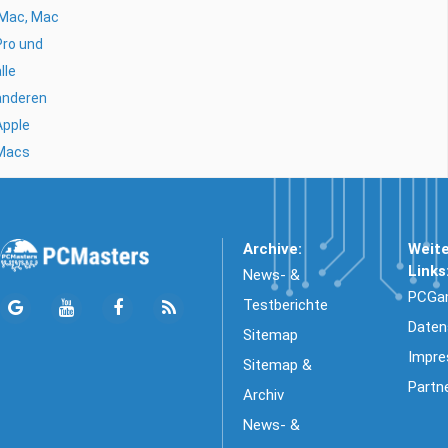
iMac, Mac
Pro und
lle
anderen
Apple
Macs
Archive:
Weit
Links
News- &
PCGa
Testberichte
Daten
Sitemap
Impr
Sitemap &
Partn
Archiv
News- &