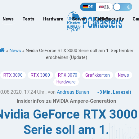
DE
EN
News
Tests
Hardware
Server
Games
IT-Security
Ga
»
News
»
Nvidia GeForce RTX 3000 Serie soll am 1. September
erscheinen (Update)
RTX 3090
RTX 3080
RTX 3070
Grafikkarten
News
Hardware
0.08.2020, 17:24 Uhr
, von
Andreas Bunen
~3 Min. Lesezeit
Insiderinfos zu NVIDIA Ampere-Generation
Nvidia GeForce RTX 3000
Serie soll am 1.