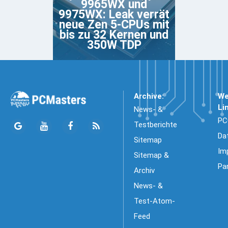
9965WX und
9975WX: Leak verrät
neue Zen 5-CPUs mit
bis zu 32 Kernen und
350W TDP
Archive:
We
Li
News- &
PC
Testberichte
Da
Sitemap
Im
Sitemap &
Pa
Archiv
News- &
Test-Atom-
Feed