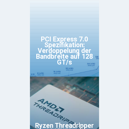
PCI Express 7.0
Spezifikation:
Verdoppelung der
Bandbreite auf 128
GT/s
Ryzen Threadripper