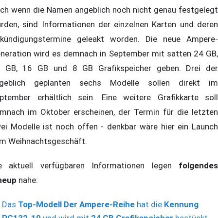
ch wenn die Namen angeblich noch nicht genau festgelegt
rden, sind Informationen der einzelnen Karten und deren
kündigungstermine geleakt worden. Die neue Ampere-
neration wird es demnach in September mit satten 24 GB,
 GB, 16 GB und 8 GB Grafikspeicher geben. Drei der
geblich geplanten sechs Modelle sollen direkt im
ptember erhältlich sein. Eine weitere Grafikkarte soll
mnach im Oktober erscheinen, der Termin für die letzten
ei Modelle ist noch offen - denkbar wäre hier ein Launch
m Weihnachtsgeschäft.
e aktuell verfügbaren Informationen legen
folgendes
neup
nahe:
Das
Top-Modell Der Ampere-Reihe
hat die
Kennung
PG132-10
und wird mit
24 GB Grafikspeicher
bestückt.