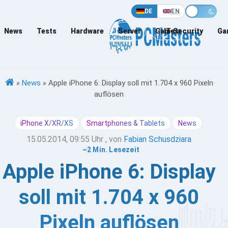
DE
EN
News
Tests
Hardware
Server
Games
IT-Security
Ga
»
News
»
Apple iPhone 6: Display soll mit 1.704 x 960 Pixeln
auflösen
iPhone X/XR/XS
Smartphones & Tablets
News
15.05.2014, 09:55 Uhr
, von
Fabian Schusdziara
~2 Min. Lesezeit
Apple iPhone 6: Display
soll mit 1.704 x 960
Pixeln auflösen