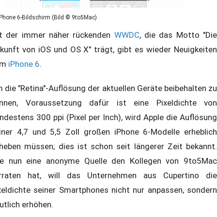
iPhone 6-Bildschirm (Bild © 9to5Mac)
t der immer näher rückenden
WWDC
, die das Motto "Di
kunft von iOS und OS X" trägt, gibt es wieder Neuigkeiten
um
iPhone 6
.
 die "Retina"-Auflösung der aktuellen Geräte beibehalten zu
nnen, Voraussetzung dafür ist eine Pixeldichte von
ndestens 300 ppi (Pixel per Inch), wird Apple die Auflösung
iner 4,7 und 5,5 Zoll großen iPhone 6-Modelle erheblich
heben müssen; dies ist schon seit längerer Zeit bekannt.
e nun eine anonyme Quelle den Kollegen von 9to5Mac
rraten hat, will das Unternehmen aus Cupertino die
xeldichte seiner Smartphones nicht nur anpassen, sondern
utlich erhöhen.