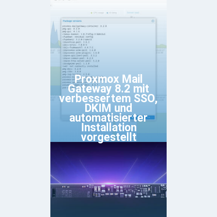
Proxmox Mail
Gateway 8.2 mit
verbessertem SSO,
DKIM und
automatisierter
Installation
vorgestellt