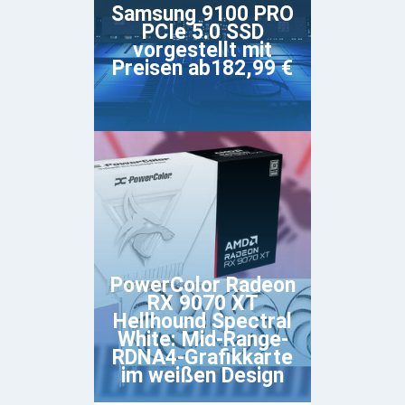
Samsung 9100 PRO
PCIe 5.0 SSD
vorgestellt mit
Preisen ab182,99 €
PowerColor Radeon
RX 9070 XT
Hellhound Spectral
White: Mid-Range-
RDNA4-Grafikkarte
im weißen Design