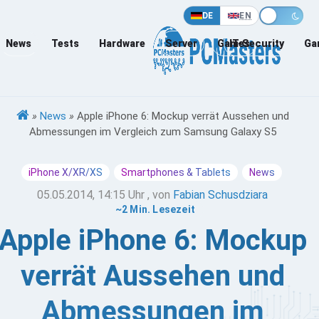
DE
EN
News
Tests
Hardware
Server
Games
IT-Security
Ga
»
News
»
Apple iPhone 6: Mockup verrät Aussehen und
Abmessungen im Vergleich zum Samsung Galaxy S5
iPhone X/XR/XS
Smartphones & Tablets
News
05.05.2014, 14:15 Uhr
, von
Fabian Schusdziara
~2 Min. Lesezeit
Apple iPhone 6: Mockup
verrät Aussehen und
Abmessungen im