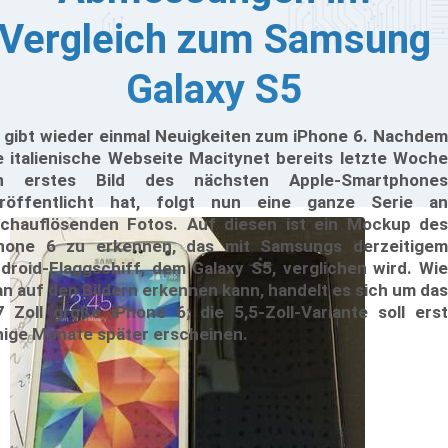
Vergleich zum Samsung
Galaxy S5
 gibt wieder einmal Neuigkeiten zum iPhone 6. Nachdem
e italienische Webseite Macitynet bereits letzte Woche
in erstes Bild des nächsten Apple-Smartphones
röffentlicht hat, folgt nun eine ganze Serie an
chauflösenden Fotos. Auf diesen ist ein Mockup des
hone 6 zu erkennen, das mit Samsungs derzeitigem
droid-Flaggschiff, dem Galaxy S5, verglichen wird. Wie
n auf den Bildern erkennen kann, handelt es sich um das
7 Zoll große iPhone 6; die 5,5-Zoll-Variante soll erst
nige Monate später erscheinen.