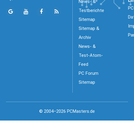
Li
News- &
PC
Testberichte
Da
Sitemap
Im
Sitemap &
Pa
Archiv
News- &
Test-Atom-
Feed
PC Forum
Sitemap
© 2004–2026 PCMasters.de