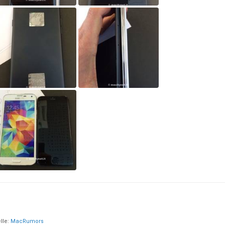
lle:
MacRumors