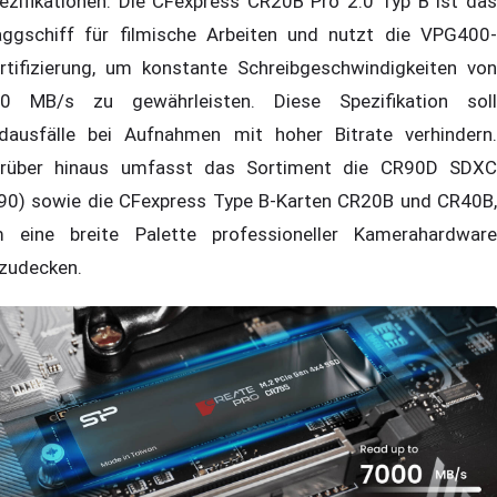
ezifikationen. Die CFexpress CR20B Pro 2.0 Typ B ist das
aggschiff für filmische Arbeiten und nutzt die VPG400-
rtifizierung, um konstante Schreibgeschwindigkeiten von
0 MB/s zu gewährleisten. Diese Spezifikation soll
ldausfälle bei Aufnahmen mit hoher Bitrate verhindern.
rüber hinaus umfasst das Sortiment die CR90D SDXC
90) sowie die CFexpress Type B-Karten CR20B und CR40B,
 eine breite Palette professioneller Kamerahardware
zudecken.