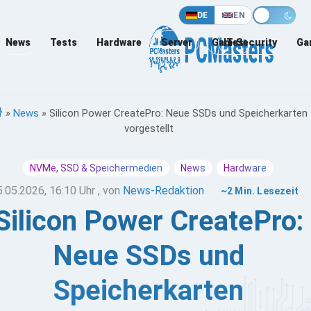
DE
EN
News
Tests
Hardware
Server
Games
IT-Security
Ga
»
News
»
Silicon Power CreatePro: Neue SSDs und Speicherkarten
vorgestellt
NVMe, SSD & Speichermedien
News
Hardware
5.05.2026, 16:10 Uhr
, von
News-Redaktion
~2 Min. Lesezeit
Silicon Power CreatePro:
Neue SSDs und
Speicherkarten