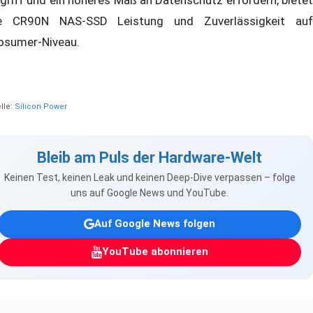
griff und ein höheres Maß an Datenschutz erfordern, bietet
e CR90N NAS-SSD Leistung und Zuverlässigkeit auf
osumer-Niveau.
lle:
Silicon Power
Bleib am Puls der Hardware-Welt
Keinen Test, keinen Leak und keinen Deep-Dive verpassen – folge
uns auf Google News und YouTube.
Auf Google News folgen
YouTube abonnieren