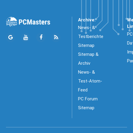
Archive:
We
Li
News- &
PC
Testberichte
Da
Sitemap
Im
Sitemap &
Pa
Archiv
News- &
Test-Atom-
Feed
PC Forum
Sitemap