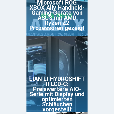
Microsoft ROG
XBOX Ally Handheld-
Gaming-Geräte von
ASUS mit AMD
Ryzen Z2
Prozessoren gezeigt
LIAN LI HYDROSHIFT
II LCD-C:
Preiswertere AIO-
Serie mit Display und
optimierten
Schläuchen
vorgestellt