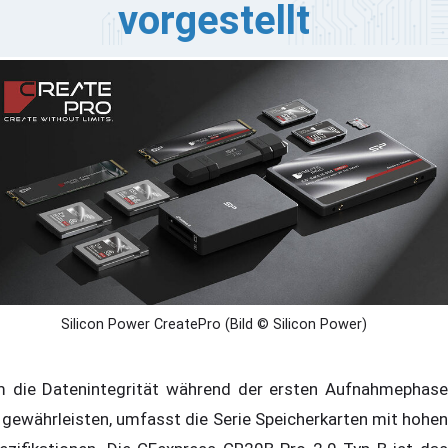
vorgestellt
licon Power hat die CreatePro-Serie vorgestellt, die sich
s eine neue Kategorie von Speicherlösungen auf der
rstellerseite aufgenommen wurde. Anstatt sich
sschließlich auf die Speicherkapazität zu konzentrieren,
ientiert sich die Serie an spezifischen Nutzerprofilen
d den vier Hauptphasen des kreativen Arbeitsablaufs:
fnahme, Übertragung, Bearbeitung und Sicherung.
Silicon Power CreatePro (Bild © Silicon Power)
 die Datenintegrität während der ersten Aufnahmephase
 gewährleisten, umfasst die Serie Speicherkarten mit hohen