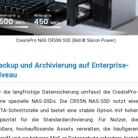
CreatePro NAS CR55N SSD (Bild © Silicon Power)
ackup und Archivierung auf Enterprise-
iveau
r die langfristige Datensicherung umfasst die CreatePro-
rie spezielle NAS-SSDs. Die CR55N NAS-SSD nutzt eine
TA-Schnittstelle und bietet eine stabile Option mit hoher
pazität für die Standardarchivierung. Für Nutzer, die
ößere, hochauflösende Assets verwalten, die häufigeren