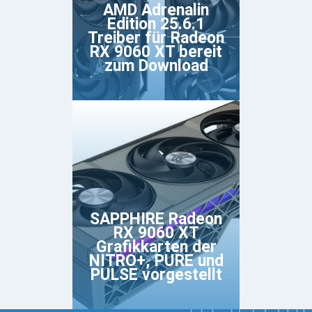
AMD Adrenalin
Edition 25.6.1
Treiber für Radeon
RX 9060 XT bereit
zum Download
SAPPHIRE Radeon
RX 9060 XT
Grafikkarten der
NITRO+, PURE und
PULSE vorgestellt