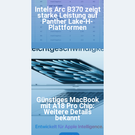
Intels Arc B370 zeigt
starke Leistung auf
Panther Lake-H-
Plattformen
Günstiges MacBook
mit A18 Pro Chip:
Weitere Details
bekannt