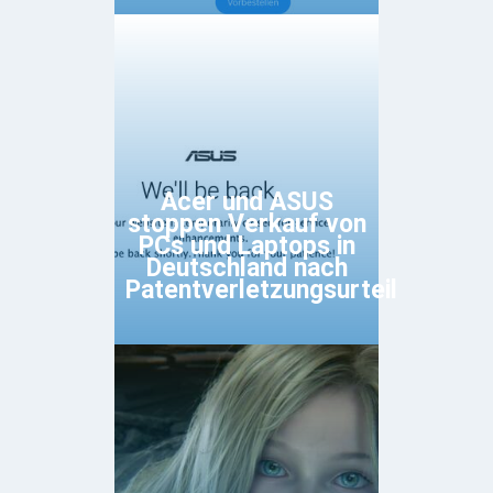
Acer und ASUS
stoppen Verkauf von
PCs und Laptops in
Deutschland nach
Patentverletzungsurteil