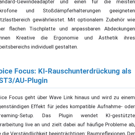
andard-Gewindeadapter und einen für die meisten
krofone und Stoßdämpferhalterungen geeigneten
tzlastbereich gewährleistet. Mit optionalem Zubehör wie
ner flachen Tischplatte und anpassbaren Abdeckungen
nnen Kreative die Ergonomie und Ästhetik ihres
beitsbereichs individuell gestalten.
oice Focus: KI-Rauschunterdrückung als
ST3/AU-Plugin
ice Focus geht über Wave Link hinaus und wird zu einem
genständigen Effekt für jedes kompatible Aufnahme- oder
reaming-Setup. Das Plugin wendet KI-gestützte
rarbeitung live an und zielt dabei auf häufige Probleme ab,
e die Verständlichkeit beeinträchtigen: Raumreflexionen, Der