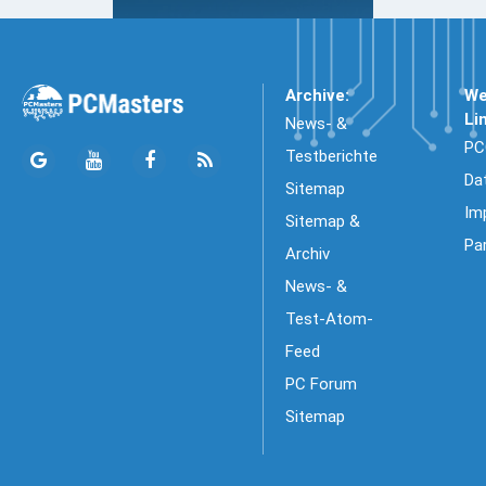
Archive:
We
Li
News- &
PC
Testberichte
Da
Sitemap
Im
Sitemap &
Pa
Archiv
News- &
Test-Atom-
Feed
PC Forum
Sitemap