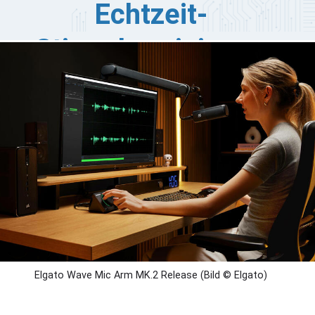
Echtzeit-
Stimmbereinigung
vorgestellt
gato hat zwei Audio-Updates für Streamer, Podcaster
d Hybrid-Arbeiter vorgestellt: einen überarbeiteten
ve Mic Arm MK.2 und eine eigenständige Version von
oice Focus, einem KI-gesteuerten Plugin, das
krofonsignale in Echtzeit bereinigt.
Elgato Wave Mic Arm MK.2 Release (Bild © Elgato)