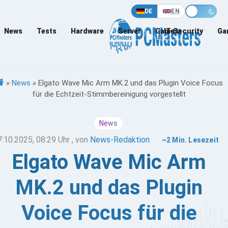
DE
EN
News
Tests
Hardware
Server
Games
IT-Security
Ga
»
News
»
Elgato Wave Mic Arm MK.2 und das Plugin Voice Focus
für die Echtzeit-Stimmbereinigung vorgestellt
News
7.10.2025, 08:29 Uhr
, von
News-Redaktion
~2 Min. Lesezeit
Elgato Wave Mic Arm
MK.2 und das Plugin
Voice Focus für die