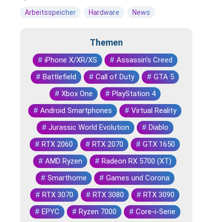
Arbeitsspeicher
Hardware
News
Themen
#
iPhone X/XR/XS
#
Assassin's Creed
#
Battlefield
#
Call of Duty
#
GTA 5
#
Xbox One
#
PlayStation 4
#
Android Smartphones
#
Virtual Reality
#
Jurassic World Evolution
#
Diablo
#
RTX 2060
#
RTX 2070
#
GTX 1650
#
AMD Ryzen
#
Radeon RX 5700 (XT)
#
Smarthome
#
Games und Corona
#
RTX 3070
#
RTX 3080
#
RTX 3090
#
EPYC
#
Ryzen 7000
#
Core-i-Serie