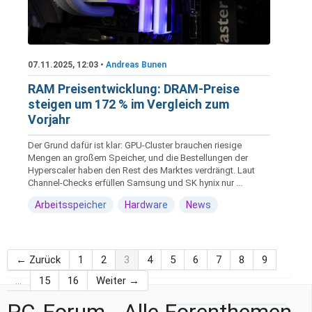
07.11.2025, 12:03 •
Andreas Bunen
RAM Preisentwicklung: DRAM-Preise
steigen um 172 % im Vergleich zum
Vorjahr
Der Grund dafür ist klar: GPU-Cluster brauchen riesige
Mengen an großem Speicher, und die Bestellungen der
Hyperscaler haben den Rest des Marktes verdrängt. Laut
Channel-Checks erfüllen Samsung und SK hynix nur ...
Arbeitsspeicher
Hardware
News
← Zurück
1
2
3
4
5
6
7
8
9
…
15
16
Weiter →