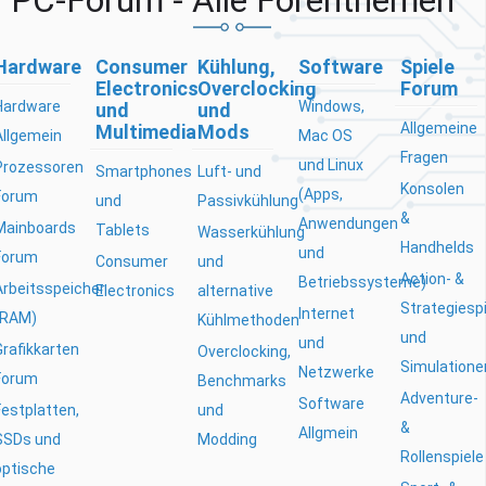
PC-Forum - Alle Forenthemen
Hardware
Consumer
Kühlung,
Software
Spiele
Electronics
Overclocking
Forum
Hardware
Windows,
und
und
Allgemeine
Multimedia
Mods
Allgemein
Mac OS
Fragen
und Linux
Prozessoren
Smartphones
Luft- und
Konsolen
(Apps,
Forum
und
Passivkühlung
&
Anwendungen
Mainboards
Tablets
Wasserkühlung
Handhelds
und
Forum
Consumer
und
Action- &
Betriebssysteme)
Arbeitsspeicher
Electronics
alternative
Strategiesp
Internet
(RAM)
Kühlmethoden
und
und
Grafikkarten
Overclocking,
Simulatione
Netzwerke
Forum
Benchmarks
Adventure-
Software
Festplatten,
und
&
Allgmein
SSDs und
Modding
Rollenspiele
optische