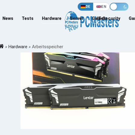
DE
EN
News
Tests
Hardware
Server
Games
IT-Security
Ga
»
Hardware
»
Arbeitsspeicher