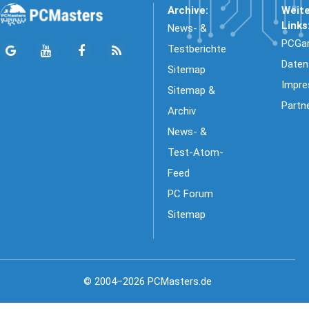
Archive:
Weit
Links
News- &
PCGa
Testberichte
Daten
Sitemap
Impr
Sitemap &
Partn
Archiv
News- &
Test-Atom-
Feed
PC Forum
Sitemap
© 2004–2026 PCMasters.de