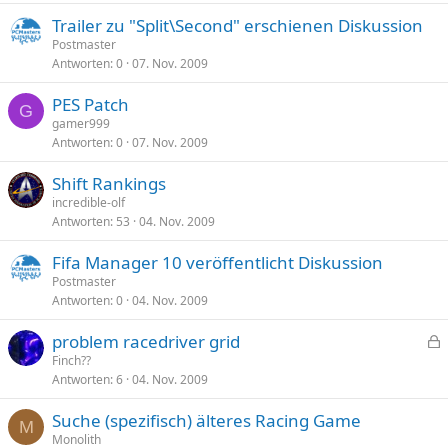
Trailer zu "Split\Second" erschienen Diskussion
Postmaster
Antworten
0
07. Nov. 2009
PES Patch
G
gamer999
Antworten
0
07. Nov. 2009
Shift Rankings
incredible-olf
Antworten
53
04. Nov. 2009
Fifa Manager 10 veröffentlicht Diskussion
Postmaster
Antworten
0
04. Nov. 2009
problem racedriver grid
e
Finch??
Antworten
6
04. Nov. 2009
s
p
Suche (spezifisch) älteres Racing Game
e
M
Monolith
r