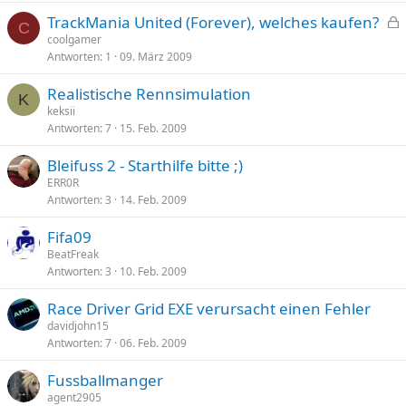
TrackMania United (Forever), welches kaufen?
C
e
coolgamer
Antworten
1
09. März 2009
s
p
Realistische Rennsimulation
e
K
keksii
r
Antworten
7
15. Feb. 2009
r
t
Bleifuss 2 - Starthilfe bitte ;)
ERR0R
Antworten
3
14. Feb. 2009
Fifa09
BeatFreak
Antworten
3
10. Feb. 2009
Race Driver Grid EXE verursacht einen Fehler
davidjohn15
Antworten
7
06. Feb. 2009
Fussballmanger
agent2905