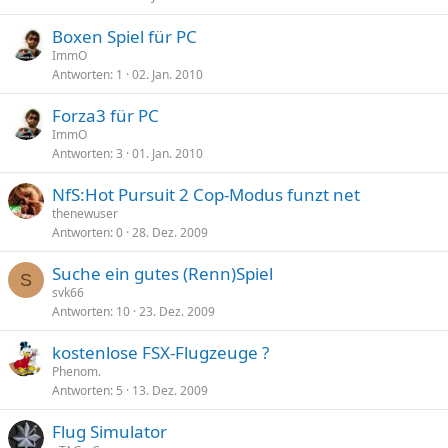
Boxen Spiel für PC
ImmO
Antworten
1
02. Jan. 2010
Forza3 für PC
ImmO
Antworten
3
01. Jan. 2010
NfS:Hot Pursuit 2 Cop-Modus funzt net
thenewuser
Antworten
0
28. Dez. 2009
Suche ein gutes (Renn)Spiel
S
svk66
Antworten
10
23. Dez. 2009
kostenlose FSX-Flugzeuge ?
Phenom.
Antworten
5
13. Dez. 2009
Flug Simulator