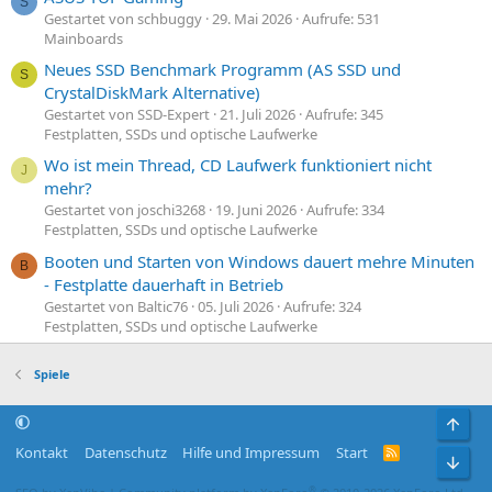
S
Gestartet von schbuggy
29. Mai 2026
Aufrufe: 531
Mainboards
Neues SSD Benchmark Programm (AS SSD und
S
CrystalDiskMark Alternative)
Gestartet von SSD-Expert
21. Juli 2026
Aufrufe: 345
Festplatten, SSDs und optische Laufwerke
Wo ist mein Thread, CD Laufwerk funktioniert nicht
J
mehr?
Gestartet von joschi3268
19. Juni 2026
Aufrufe: 334
Festplatten, SSDs und optische Laufwerke
Booten und Starten von Windows dauert mehre Minuten
B
- Festplatte dauerhaft in Betrieb
Gestartet von Baltic76
05. Juli 2026
Aufrufe: 324
Festplatten, SSDs und optische Laufwerke
Spiele
Obe
Kontakt
Datenschutz
Hilfe und Impressum
Start
R
Unt
S
S
®