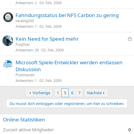
Antworten
2
03. Feb. 2009
Fahndungsstatus bei NFS Carbon zu gering
neuling260
Antworten
1
02. Feb. 2009
Kein Need for Speed mehr
e
FragStar
Antworten
30
02. Feb. 2009
s
p
Microsoft Spiele-Entwickler werden entlassen
e
Diskussion
r
Postmaster
r
Antworten
1
02. Feb. 2009
t
Vorherige
1
5
6
7
Nächste
Du musst dich einloggen oder registrieren, um hier zu schreiben.
Online-Statistiken
Zurzeit aktive Mitglieder
0