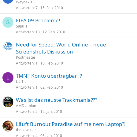
WaynexD
Antworten
7
15. Feb. 2010
FIFA 09 Probleme!
S
SaJaPa
Antworten
13
12. Feb. 2010
Need for Speed: World Online – neue
Screenshots Diskussion
Postmaster
Antworten
1
10. Feb. 2010
TMNF Konto übertragbar !?
L
LiL TiL
Antworten
1
02. Feb. 2010
Was ist das neuste Trackmania???
AMD athlon
Antworten
2
12. Jan. 2010
Läuft Burnout Paradise auf meinem Laptop?!
thenewuser
Antworten
4
03. Jan. 2010