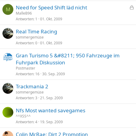
Need for Speed Shift läd nicht
M
e
MalleB96
Antworten
1
01. Okt. 2009
s
p
Real Time Racing
e
sommergemüse
r
Antworten
0
01. Okt. 2009
r
t
Gran Turismo 5 &#8211; 950 Fahrzeuge im
Fuhrpark Diskussion
Postmaster
Antworten
16
30. Sep. 2009
Trackmania 2
sommergemüse
Antworten
3
21. Sep. 2009
Nfs Most wanted savegames
^^XSS^^
Antworten
4
19. Sep. 2009
Colin McRae: Dirt 2 Promotion