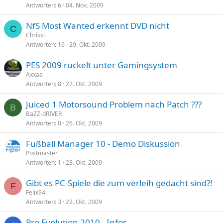
Antworten
6
04. Nov. 2009
r
t
NfS Most Wanted erkennt DVD nicht
C
Chrissi
Antworten
16
29. Okt. 2009
PES 2009 ruckelt unter Gamingsystem
Axxaa
Antworten
8
27. Okt. 2009
Juiced 1 Motorsound Problem nach Patch ???
B
BaZZ-dRIVER
Antworten
0
26. Okt. 2009
Fußball Manager 10 - Demo Diskussion
Postmaster
Antworten
1
23. Okt. 2009
Gibt es PC-Spiele die zum verleih gedacht sind?!
F
Felix94
Antworten
3
22. Okt. 2009
Pro Evolution 2010 - Infos