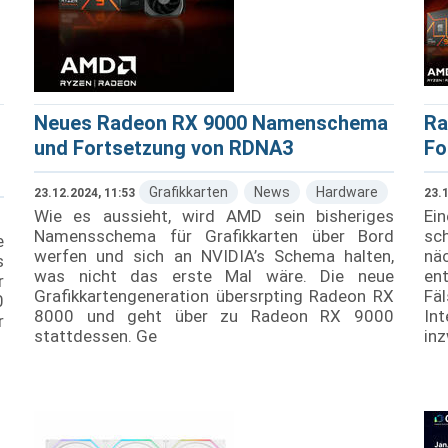
Neues Radeon RX 9000 Namenschema
Ra
und Fortsetzung von RDNA3
Fo
Grafikkarten
News
Hardware
23.12.2024, 11:53
23.1
Wie es aussieht, wird AMD sein bisheriges
Ei
Namensschema für Grafikkarten über Bord
sc
e
werfen und sich an NVIDIA’s Schema halten,
nä
s
was nicht das erste Mal wäre. Die neue
ent
r
Grafikkartengeneration übersrpting Radeon RX
Fä
0
8000 und geht über zu Radeon RX 9000
In
r
stattdessen. Ge
in