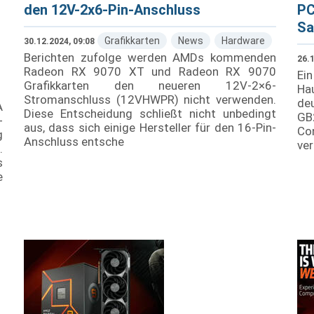
den 12V-2x6-Pin-Anschluss
PC
Sa
Grafikkarten
News
Hardware
30.12.2024, 09:08
Berichten zufolge werden AMDs kommenden
26.1
Radeon RX 9070 XT und Radeon RX 9070
Ein
Grafikkarten den neueren 12V-2×6-
Ha
Stromanschluss (12VHWPR) nicht verwenden.
deu
A
Diese Entscheidung schließt nicht unbedingt
GB
-
aus, dass sich einige Hersteller für den 16-Pin-
Co
g
Anschluss entsche
ver
.
s
e