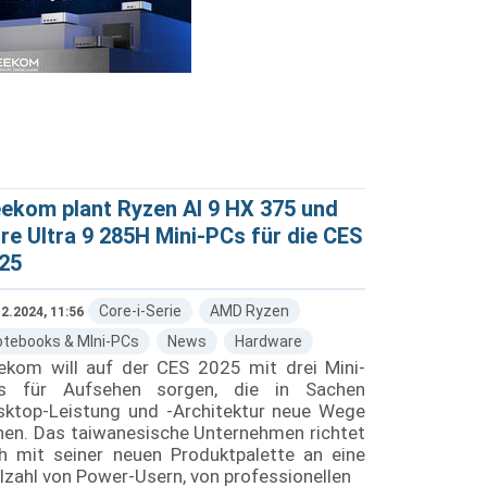
ekom plant Ryzen AI 9 HX 375 und
re Ultra 9 285H Mini-PCs für die CES
25
Core-i-Serie
AMD Ryzen
2.2024, 11:56
otebooks & MIni-PCs
News
Hardware
ekom will auf der CES 2025 mit drei Mini-
s für Aufsehen sorgen, die in Sachen
sktop-Leistung und -Architektur neue Wege
hen. Das taiwanesische Unternehmen richtet
ch mit seiner neuen Produktpalette an eine
lzahl von Power-Usern, von professionellen