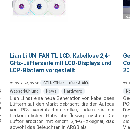
Lian Li UNI FAN TL LCD: Kabellose 2,4-
Ge
GHz-Lüfterserie mit LCD-Displays und
Co
LCP-Blättern vorgestellt
20
CPU-Kühler, Lüfter & AIO-
21.12.2024, 12:30
21.1
5
Wasserkühlung
News
Hardware
N
,
Lian Li hat eine neue Generation von kabellosen
Ge
n
Lüftern auf den Markt gebracht, die den Aufbau
PC
9
von PCs vereinfachen sollen, indem sie die
De
.
herkömmlichen Hubs überflüssig machen. Die
ge
e
Lüfter arbeiten mit einem 2,4-GHz-Signal, das
si
sowohl das Beleuchten in ARGB als
Vie