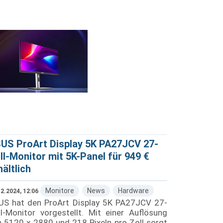
US ProArt Display 5K PA27JCV 27-
ll-Monitor mit 5K-Panel für 949 €
hältlich
Monitore
News
Hardware
2.2024, 12:06
US hat den ProArt Display 5K PA27JCV 27-
l-Monitor vorgestellt. Mit einer Auflösung
 5120 x 2880 und 218 Pixeln pro Zoll sorgt