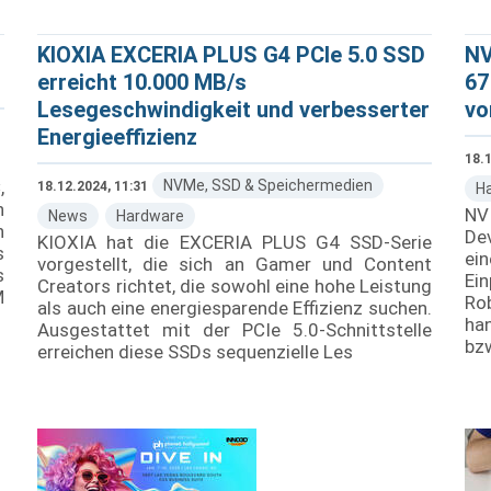
KIOXIA EXCERIA PLUS G4 PCIe 5.0 SSD
NV
erreicht 10.000 MB/s
67
Lesegeschwindigkeit und verbesserter
vo
Energieeffizienz
18.1
,
NVMe, SSD & Speichermedien
18.12.2024, 11:31
H
n
NV
News
Hardware
n
Dev
KIOXIA hat die EXCERIA PLUS G4 SSD-Serie
s
ei
vorgestellt, die sich an Gamer und Content
s
Ei
Creators richtet, die sowohl eine hohe Leistung
M
Ro
als auch eine energiesparende Effizienz suchen.
han
Ausgestattet mit der PCIe 5.0-Schnittstelle
bzw
erreichen diese SSDs sequenzielle Les