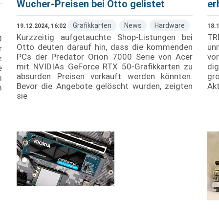
Wucher-Preisen bei Otto gelistet
er
Grafikkarten
News
Hardware
19.12.2024, 16:02
18.1
Kurzzeitig aufgetauchte Shop-Listungen bei
TR
0
Otto deuten darauf hin, dass die kommenden
un
r
PCs der Predator Orion 7000 Serie von Acer
vor
z
mit NVIDIAs GeForce RTX 50-Grafikkarten zu
di
e
absurden Preisen verkauft werden könnten.
gro
m
Bevor die Angebote gelöscht wurden, zeigten
Akt
m
sie