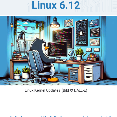
Linux 6.12
nus Torvalds hat offiziell die Veröffentlichung von Linux
12-rc7 bekannt gegeben. Es wird erwartet, dass dies der
tzte Release Candidate ist, bevor Linux 6.12 für stabil
klärt wird. Wenn alles nach Plan läuft, wird Linux 6.12 am
mmenden Sonntag, den 17. November, veröffentlicht
d ebnet damit den Weg für die Öffnung des Linux 6.13
rge-Fensters in den folgenden zwei Wochen.
Linux Kernel Updates (Bild © DALL-E)