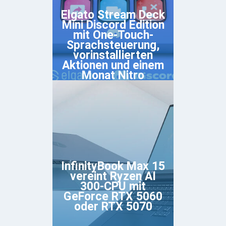
Elgato Stream Deck
Mini Discord Edition
mit One-Touch-
Sprachsteuerung,
vorinstallierten
Aktionen und einem
Monat Nitro
InfinityBook Max 15
vereint Ryzen AI
300-CPU mit
GeForce RTX 5060
oder RTX 5070