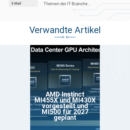
E-Mail
Themen der IT-Branche...
Verwandte Artikel
AMD Instinct
MI455X und MI430X
vorgestellt und
MI500 für 2027
geplant