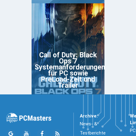
Call of Duty: Black
Ops 7
Systemanforderungen
für PC sowie
PreLoad-Zeit und
Trailer
Archive:
We
Li
News- &
PC
Testberichte