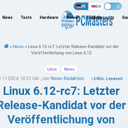
DE
EN
News
Tests
Hardware
Server
Games
IT-Security
Ga
»
News
»
Linux 6.12-rc7: Letzter Release-Kandidat vor der
Veröffentlichung von Linux 6.12
Linux
News
1.11.2024, 10:51 Uhr
, von
News-Redaktion
~2 Min. Lesezeit
Linux 6.12-rc7: Letzter
Release-Kandidat vor der
Veröffentlichung von