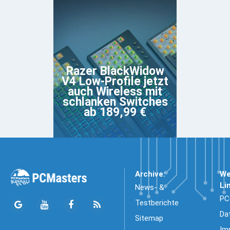
Razer BlackWidow
V4 Low-Profile jetzt
auch Wireless mit
schlanken Switches
ab 189,99 €
Archive:
We
Li
News- &
PC
Testberichte
Da
Sitemap
Im