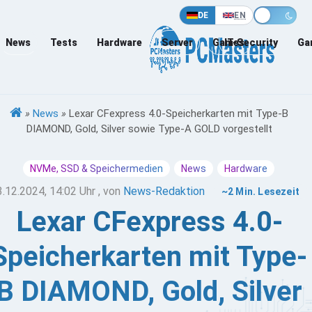
DE
EN
News
Tests
Hardware
Server
Games
IT-Security
Ga
»
News
»
Lexar CFexpress 4.0-Speicherkarten mit Type-B
DIAMOND, Gold, Silver sowie Type-A GOLD vorgestellt
NVMe, SSD & Speichermedien
News
Hardware
3.12.2024, 14:02 Uhr
, von
News-Redaktion
~2 Min. Lesezeit
Lexar CFexpress 4.0-
Speicherkarten mit Type-
B DIAMOND, Gold, Silver