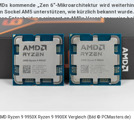
Ds kommende „Zen 6“-Mikroarchitektur wird weiterhin
n Sockel AM5 unterstützen, wie kürzlich bekannt wurde.
ese Entscheidung erinnert an AMDs Vorgehensweise bei
r AM4-Plattform, die mehrere Mikroarchitektur-
nerationen beherbergte. Die Kompatibilität mit AM5
etet den Nutzern einen Upgrade-Pfad, der ihnen mehr
rt und Leistung bietet, ohne dass die Plattform
erholt werden muss.
MD Ryzen 9 9950X Ryzen 9 9900X Vergleich (Bild © PCMasters.de)