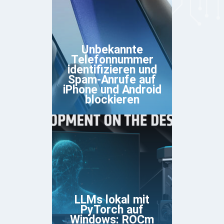
Unbekannte
Telefonnummer
identifizieren und
Spam-Anrufe auf
iPhone und Android
blockieren
LLMs lokal mit
PyTorch auf
Windows: ROCm