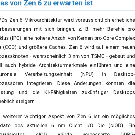
as von Zen 6 zu erwarten ist
Ds Zen 6-Mikroarchitektur wird voraussichtlich erhebliche
rbesserungen mit sich bringen, z. B. mehr Befehle pro
klus (IPC), eine höhere Anzahl von Kernen pro Core Complex
e (CCD) und größere Caches. Zen 6 wird auf einem neuen
ozessknoten - wahrscheinlich 3 nm von TSMC - gebaut und
ll auch hybride Architekturmerkmale einführen und eine
uronale Verarbeitungseinheit (NPU) in Desktop-
ozessoren integrieren. Diese Änderungen könnten die
istung und die KI-Fähigkeiten zukünftiger Desktops
heblich steigern.
n weiterer wichtiger Aspekt von Zen 6 ist ein mögliches
date des aktuellen 6 nm Client I/O Die (cIOD). Ein
ktualisiertes cIOD würde verbesserte DDR5-