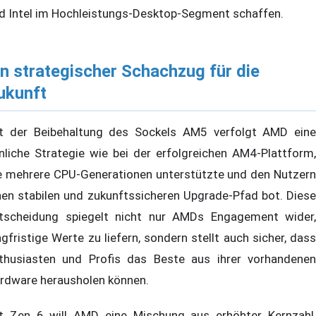
d Intel im Hochleistungs-Desktop-Segment schaffen.
in strategischer Schachzug für die
ukunft
t der Beibehaltung des Sockels AM5 verfolgt AMD eine
nliche Strategie wie bei der erfolgreichen AM4-Plattform,
e mehrere CPU-Generationen unterstützte und den Nutzern
nen stabilen und zukunftssicheren Upgrade-Pfad bot. Diese
tscheidung spiegelt nicht nur AMDs Engagement wider,
ngfristige Werte zu liefern, sondern stellt auch sicher, dass
thusiasten und Profis das Beste aus ihrer vorhandenen
rdware herausholen können.
t Zen 6 will AMD eine Mischung aus erhöhter Kernzahl,