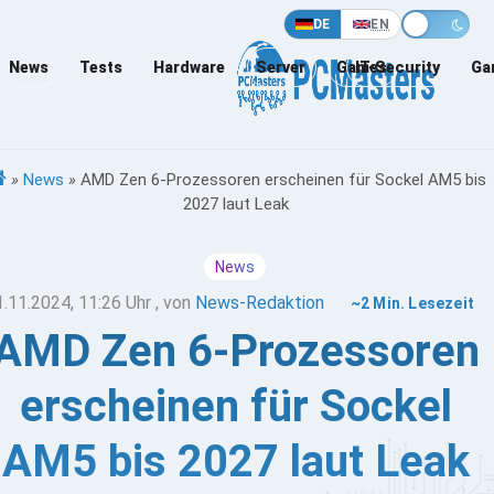
DE
EN
News
Tests
Hardware
Server
Games
IT-Security
Ga
»
News
»
AMD Zen 6-Prozessoren erscheinen für Sockel AM5 bis
2027 laut Leak
News
1.11.2024, 11:26 Uhr
, von
News-Redaktion
~2 Min. Lesezeit
AMD Zen 6-Prozessoren
erscheinen für Sockel
AM5 bis 2027 laut Leak