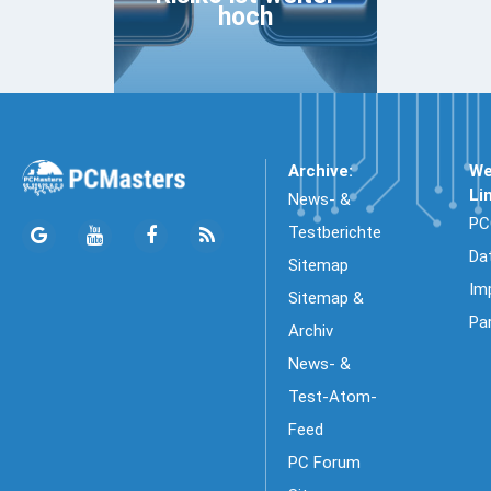
hoch
Archive:
We
Li
News- &
PC
Testberichte
Da
Sitemap
Im
Sitemap &
Pa
Archiv
News- &
Test-Atom-
Feed
PC Forum