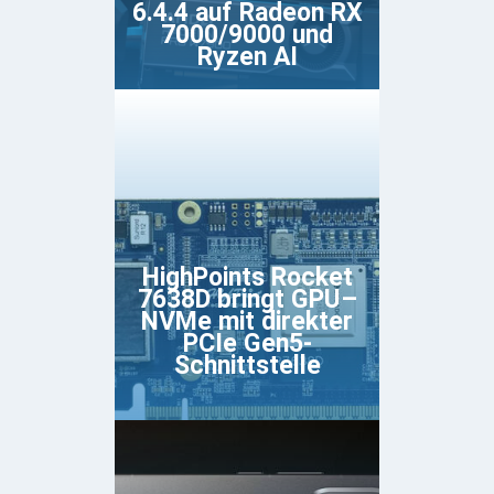
6.4.4 auf Radeon RX
7000/9000 und
Ryzen AI
HighPoints Rocket
7638D bringt GPU–
NVMe mit direkter
PCIe Gen5-
Schnittstelle